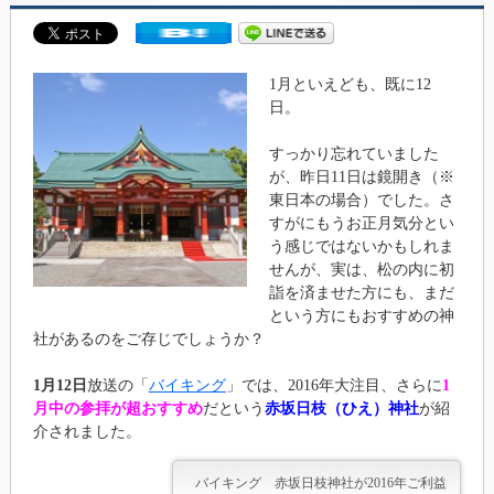
1月といえども、既に12
日。
すっかり忘れていました
が、昨日11日は鏡開き（※
東日本の場合）でした。さ
すがにもうお正月気分とい
う感じではないかもしれま
せんが、実は、松の内に初
詣を済ませた方にも、まだ
という方にもおすすめの神
社があるのをご存じでしょうか？
1月12日
放送の「
バイキング
」では、2016年大注目、さらに
1
月中の参拝が超おすすめ
だという
赤坂日枝（ひえ）神社
が紹
介されました。
バイキング 赤坂日枝神社が2016年ご利益