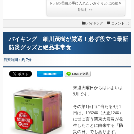
No.1の理由と手に入れたいお守りとはの続き
を読む »»
バイキング
コメント：0
バイキング 細川茂樹が厳選！必ず役立つ最新
防災グッズと絶品非常食
目安時間：
約 7分
来週火曜日からはいよいよ
9月です。
その第1日目に当たる9月1
日は、1932年（大正12年）
に世に言う関東大震災が発
生したことに由来する「防
災の日」でもあります。