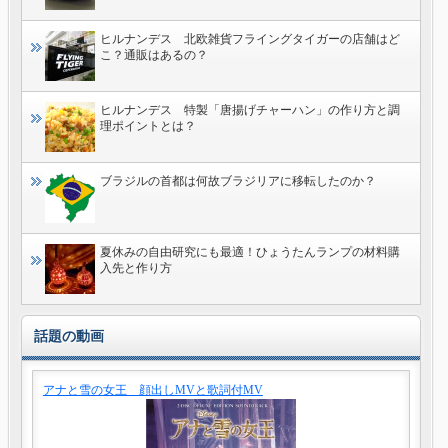
ヒルナンデス 北欧雑貨フライングタイガーの店舗はど
こ？通販はあるの？
ヒルナンデス 特製「唐揚げチャーハン」の作り方と調
理ポイントとは？
ブラジルの首都は何故ブラジリアに移転したのか？
夏休みの自由研究にも最適！ひょうたんランプの材料購
入先と作り方
話題の動画
アナと雪の女王 顔出しMVと歌詞付MV