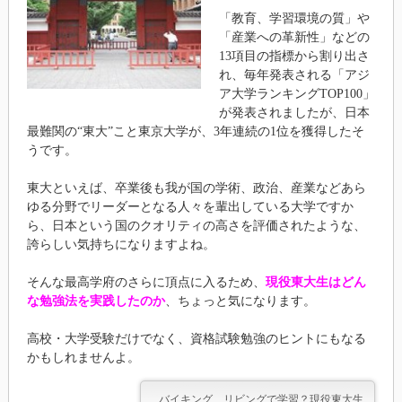
「教育、学習環境の質」や
「産業への革新性」などの
13項目の指標から割り出さ
れ、毎年発表される「アジ
ア大学ランキングTOP100」
が発表されましたが、日本
最難関の“東大”こと東京大学が、3年連続の1位を獲得したそ
うです。
東大といえば、卒業後も我が国の学術、政治、産業などあら
ゆる分野でリーダーとなる人々を輩出している大学ですか
ら、日本という国のクオリティの高さを評価されたような、
誇らしい気持ちになりますよね。
そんな最高学府のさらに頂点に入るため、
現役東大生はどん
な勉強法を実践したのか
、ちょっと気になります。
高校・大学受験だけでなく、資格試験勉強のヒントにもなる
かもしれませんよ。
バイキング リビングで学習？現役東大生