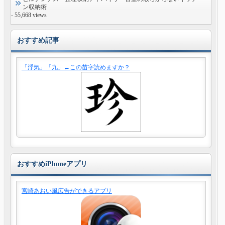
ン収納術
- 55,668 views
おすすめ記事
「浮気」「九」←この苗字読めますか？
おすすめiPhoneアプリ
宮崎あおい風広告ができるアプリ