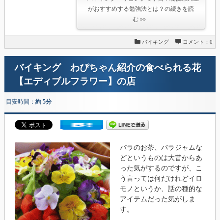
がおすすめする勉強法とは？の続きを読
む »»
バイキング
コメント：0
バイキング わぴちゃん紹介の食べられる花
【エディブルフラワー】の店
目安時間：
約 5分
バラのお茶、バラジャムな
どというものは大昔からあ
った気がするのですが、こ
う言っては何だけれどイロ
モノというか、話の種的な
アイテムだった気がしま
す。