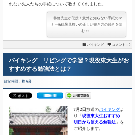
れない先人たちの手紙について教えてくれました。
林修先生が伝授！意外と知らない手紙のマ
ナー&残暑見舞いの正しい書き方の続きを読
む »»
バイキング
コメント：0
バイキング リビングで学習？現役東大生がお
すすめする勉強法とは？
目安時間：
約 6分
7月2日
放送の
バイキング
よ
り「
現役東大生おすすめ
明日から使える勉強法
」を
ご紹介します。