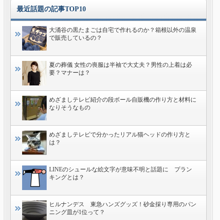
最近話題の記事TOP10
大涌谷の黒たまごは自宅で作れるのか？箱根以外の温泉
で販売しているの？
夏の葬儀 女性の喪服は半袖で大丈夫？男性の上着は必
要？マナーは？
めざましテレビ紹介の段ボール自販機の作り方と材料に
なりそうなもの
めざましテレビで分かったリアル猫ヘッドの作り方と
は？
LINEのシュールな絵文字が意味不明と話題に プラン
キングとは？
ヒルナンデス 東急ハンズグッズ！砂金採り専用のパン
ニング皿が1位って？