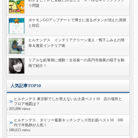
めざましテレビ受験に出るニュース！ゆるキャラグランプ
リ問題
ポケモンGOアップデートで博士に送るボタンが消えた原因
と対応
ヒルナンデス インテリアグリーン達人・鴨下ふみえの簡
単＆激安インテリア術
リアルな鉛筆画に感動！古谷振一の高円寺個展の様子を動
画で紹介！
人気記事TOP10
ヒルナンデス 東京駅でしか買えないお土産ベスト10 店の場所と
フロア地図は？
- 203,896 views
ヒルナンデス ダイソー最新キッチングッズ売れ筋ベスト10 100
均で半熟卵が人気！
- 180,615 views