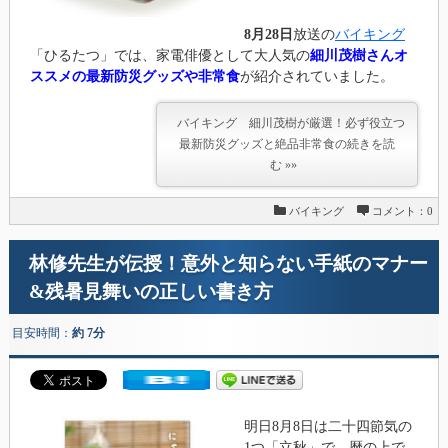
8月28日
放送の
バイキング
「ひるたつ」では、家電俳優として大人気の
細川茂樹さんオ
ススメの最新防災グッズや非常食
が紹介されていました。
バイキング 細川茂樹が厳選！必ず役立つ
最新防災グッズと絶品非常食の続きを読
む »»
バイキング
コメント：0
林修先生が伝授！意外と知らない手紙のマナー
&残暑見舞いの正しい書き方
目安時間：
約 7分
明日8月8日は二十四節気の
1つ「立秋」で、暦の上で