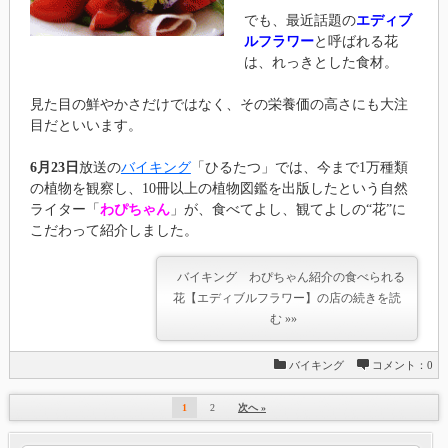
でも、最近話題の
エディブ
ルフラワー
と呼ばれる花
は、れっきとした食材。
見た目の鮮やかさだけではなく、その栄養価の高さにも大注
目だといいます。
6月23日
放送の
バイキング
「ひるたつ」では、今まで1万種類
の植物を観察し、10冊以上の植物図鑑を出版したという自然
ライター「
わぴちゃん
」が、食べてよし、観てよしの“花”に
こだわって紹介しました。
バイキング わぴちゃん紹介の食べられる
花【エディブルフラワー】の店の続きを読
む »»
バイキング
コメント：0
1
2
次へ »