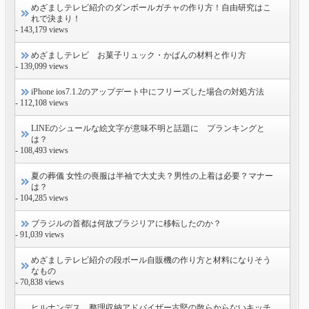
めざましテレビ紹介のダンボールガチャの作り方！自由研究はこ
れで決まり！
- 143,179 views
めざましテレビ お菓子リュック・かばんの材料と作り方
- 139,099 views
iPhone ios7.1.2のアップデート中にフリーズした場合の対処方法
- 112,108 views
LINEのシュールな絵文字が意味不明と話題に プランキングと
は？
- 108,493 views
夏の葬儀 女性の喪服は半袖で大丈夫？男性の上着は必要？マナー
は？
- 104,285 views
ブラジルの首都は何故ブラジリアに移転したのか？
- 91,039 views
めざましテレビ紹介の段ボール自販機の作り方と材料になりそう
なもの
- 70,838 views
ヒルナンデス 整理収納アドバイザー古堅の散らからないキッチ