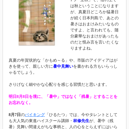
は秋ということになります
が、真夏日どころか猛暑日
が続く日本列島で、あとの
暑さはおまけみたいなもの
ですよ、と言われても、随
分豪華なおまけがあったも
のだと恨み言を言いたくな
りますよね。
真夏の年賀状的な「かもめ～る」や、市販のアイディアはが
きを使って、親しい方に
暑中見舞い
を書かれる方もいらっし
ゃるでしょう。
さりげなく細やかな心配りを感じる習慣だと思います。
明日8月8日を境に、「暑中」ではなく「残暑」とすることを
お忘れなく。
8月7日
の
バイキング
「ひるたつ」では、今やタレントとして
も大人気の東進ハイスクール講師・
林修先生
が、暑中（残
暑）見舞い間違えがちな事柄と、人の心をとらえずにはいら