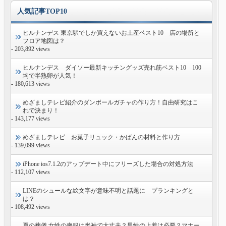
人気記事TOP10
ヒルナンデス 東京駅でしか買えないお土産ベスト10 店の場所と
フロア地図は？
- 203,892 views
ヒルナンデス ダイソー最新キッチングッズ売れ筋ベスト10 100
均で半熟卵が人気！
- 180,613 views
めざましテレビ紹介のダンボールガチャの作り方！自由研究はこ
れで決まり！
- 143,177 views
めざましテレビ お菓子リュック・かばんの材料と作り方
- 139,099 views
iPhone ios7.1.2のアップデート中にフリーズした場合の対処方法
- 112,107 views
LINEのシュールな絵文字が意味不明と話題に プランキングと
は？
- 108,492 views
夏の葬儀 女性の喪服は半袖で大丈夫？男性の上着は必要？マナー