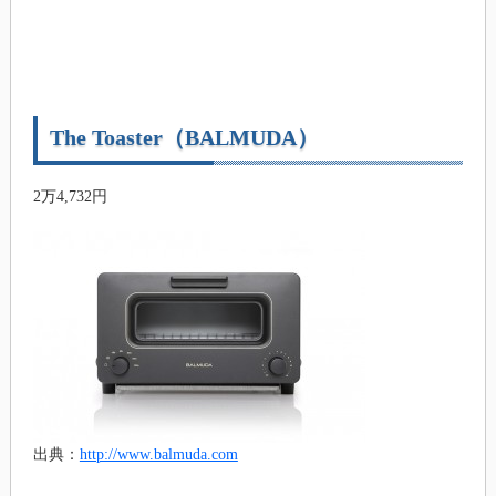
The Toaster（BALMUDA）
2万4,732円
出典：
http://www.balmuda.com