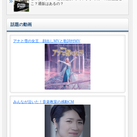
こ？通販はあるの？
話題の動画
アナと雪の女王 顔出しMVと歌詞付MV
みんなが泣いた！音楽教室の感動CM