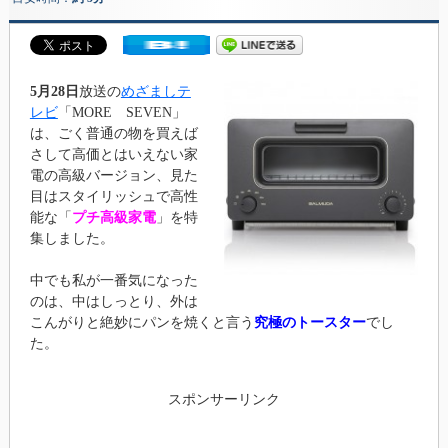
5月28日
放送の
めざましテ
レビ
「MORE SEVEN」
は、ごく普通の物を買えば
さして高価とはいえない家
電の高級バージョン、見た
目はスタイリッシュで高性
能な「
プチ高級家電
」を特
集しました。
中でも私が一番気になった
のは、中はしっとり、外は
こんがりと絶妙にパンを焼くと言う
究極のトースター
でし
た。
スポンサーリンク