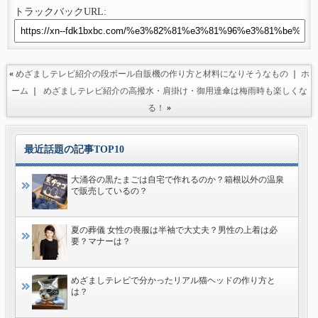
トラックバックURL:
«
めざましテレビ紹介の段ボール自販機の作り方と材料になりそうなもの
｜
ホ
ーム
｜
めざましテレビ紹介の高撥水・肩掛け・御用達傘は梅雨時も楽しくな
る！
»
最近話題の記事TOP10
大涌谷の黒たまごは自宅で作れるのか？箱根以外の温泉
で販売しているの？
夏の葬儀 女性の喪服は半袖で大丈夫？男性の上着は必
要？マナーは？
めざましテレビで分かったリアル猫ヘッドの作り方と
は？