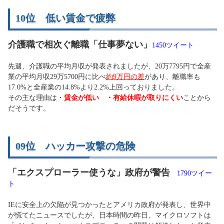
10位 低い賃金で疲弊
介護職で相次ぐ離職「仕事夢ない」
1450ツイート
先週、介護職の平均月収が発表されましたが、20万7795円で全産
業の平均月収29万5700円に比べ
約9万円の差
があり、離職率も
17.0%と全産業の14.8%より2.2%上回っておりました。
その主な理由は・
賃金が低い ・有給休暇が取りにくい
ことから
だそうです。
09位 ハッカー攻撃の危険
「エクスプローラー使うな」政府が警告
1790ツイー
ト
IEに安全上の欠陥が見つかったとアメリカ政府が発表し、世界中
が慌てたニュースでしたが、日本時間の昨日、マイクロソフトは