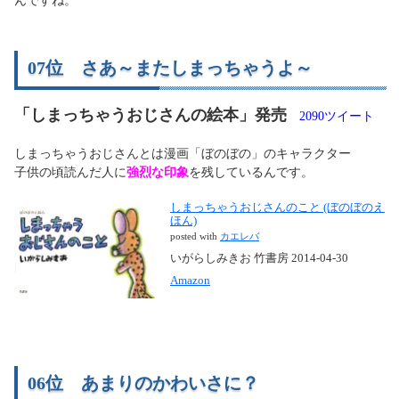
んですね。
07位 さあ～またしまっちゃうよ～
「しまっちゃうおじさんの絵本」発売
2090ツイート
しまっちゃうおじさんとは漫画「ぼのぼの」のキャラクター
子供の頃読んだ人に
強烈な印象
を残しているんです。
しまっちゃうおじさんのこと (ぼのぼのえ
ほん)
posted with
カエレバ
いがらしみきお 竹書房 2014-04-30
Amazon
06位 あまりのかわいさに？