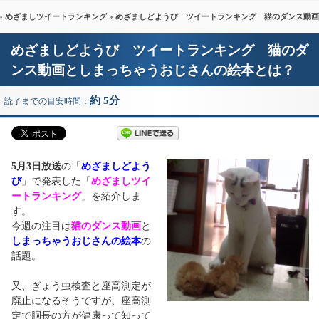
»
めざましツイートランキング
» めざましどようび ツイートランキング 猫のダンス動
めざましどようび ツイートランキング 猫のダ
ンス動画としまっちゃうおじさんの絵本とは？
約 5分
読了までの目安時間：
5月3日放送
の「
めざましどよう
び
」で発表した「
めざましツイ
ートランキング
」を紹介しま
す。
今週の注目は
猫のダンス動画
と
しまっちゃうおじさんの絵本
の
話題。
又、ぎょう虫検査と座高測定が
廃止になるそうですが、座高測
定で胴長の方が健康って知って