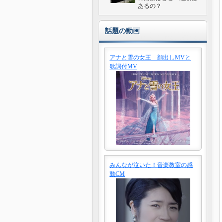
あるの？
話題の動画
アナと雪の女王 顔出しMVと
歌詞付MV
みんなが泣いた！音楽教室の感
動CM