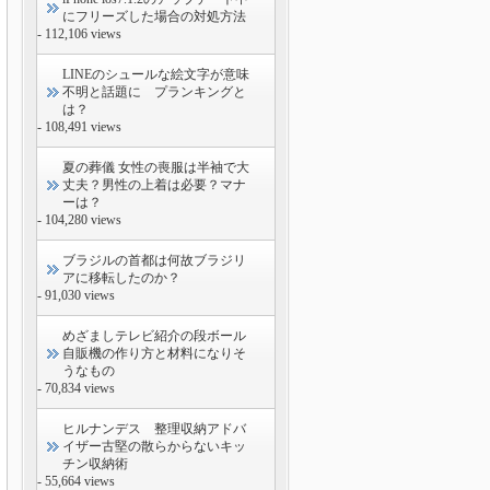
にフリーズした場合の対処方法
- 112,106 views
LINEのシュールな絵文字が意味
不明と話題に プランキングと
は？
- 108,491 views
夏の葬儀 女性の喪服は半袖で大
丈夫？男性の上着は必要？マナ
ーは？
- 104,280 views
ブラジルの首都は何故ブラジリ
アに移転したのか？
- 91,030 views
めざましテレビ紹介の段ボール
自販機の作り方と材料になりそ
うなもの
- 70,834 views
ヒルナンデス 整理収納アドバ
イザー古堅の散らからないキッ
チン収納術
- 55,664 views