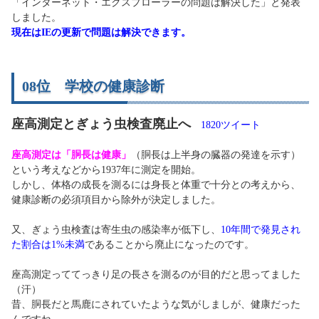
「インターネット・エクスプローラーの問題は解決した」と発表
しました。
現在はIEの更新で問題は解決できます。
08位 学校の健康診断
座高測定とぎょう虫検査廃止へ
1820ツイート
座高測定は「胴長は健康」
（胴長は上半身の臓器の発達を示す）
という考えなどから1937年に測定を開始。
しかし、体格の成長を測るには身長と体重で十分との考えから、
健康診断の必須項目から除外が決定しました。
又、ぎょう虫検査は寄生虫の感染率が低下し、
10年間で発見され
た割合は1%未満
であることから廃止になったのです。
座高測定っててっきり足の長さを測るのが目的だと思ってました
（汗）
昔、胴長だと馬鹿にされていたような気がしましが、健康だった