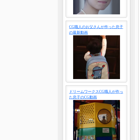
CG職人のお父さんが作った息子
の最新動画
ドリームワークスCG職人が作っ
た息子のCG動画