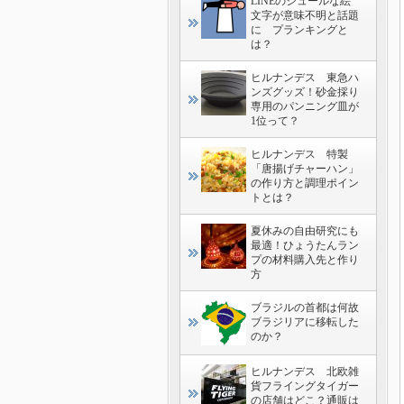
LINEのシュールな絵
文字が意味不明と話題
に プランキングと
は？
ヒルナンデス 東急ハ
ンズグッズ！砂金採り
専用のパンニング皿が
1位って？
ヒルナンデス 特製
「唐揚げチャーハン」
の作り方と調理ポイン
トとは？
夏休みの自由研究にも
最適！ひょうたんラン
プの材料購入先と作り
方
ブラジルの首都は何故
ブラジリアに移転した
のか？
ヒルナンデス 北欧雑
貨フライングタイガー
の店舗はどこ？通販は