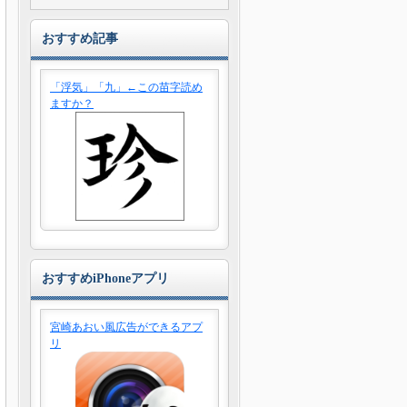
おすすめ記事
「浮気」「九」←この苗字読め
ますか？
おすすめiPhoneアプリ
宮崎あおい風広告ができるアプ
リ