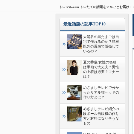
トレマル.com トレたての話題をマルごとお届け！
最近話題の記事TOP10
大涌谷の黒たまごは自
宅で作れるのか？箱根
以外の温泉で販売して
いるの？
夏の葬儀 女性の喪服
は半袖で大丈夫？男性
の上着は必要？マナー
は？
めざましテレビで分か
ったリアル猫ヘッドの
作り方とは？
めざましテレビ紹介の
段ボール自販機の作り
方と材料になりそうな
もの