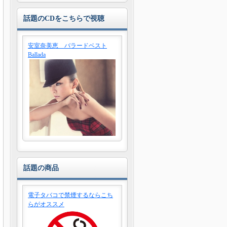
話題のCDをこちらで視聴
安室奈美恵 バラードベスト
Ballada
話題の商品
電子タバコで禁煙するならこち
らがオススメ