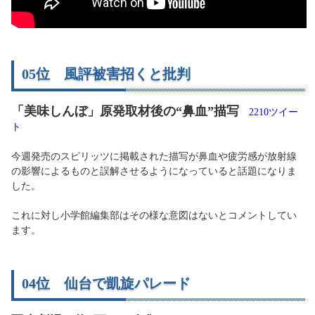
05位 風評被害招くと批判
「美味しんぼ」原発取材後の“鼻血”描写
2210ツイー
ト
今週発売のスピリッツに掲載された描写が鼻血や疲労感が放射線
の影響によるものと誤解させるようになっていると話題になりま
した。
これに対し小学館編集部はその様な意図はないとコメントしてい
ます。
04位 仙台で凱旋パレード