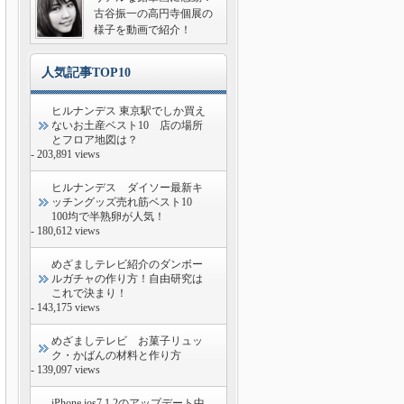
古谷振一の高円寺個展の
様子を動画で紹介！
人気記事TOP10
ヒルナンデス 東京駅でしか買え
ないお土産ベスト10 店の場所
とフロア地図は？
- 203,891 views
ヒルナンデス ダイソー最新キ
ッチングッズ売れ筋ベスト10
100均で半熟卵が人気！
- 180,612 views
めざましテレビ紹介のダンボー
ルガチャの作り方！自由研究は
これで決まり！
- 143,175 views
めざましテレビ お菓子リュッ
ク・かばんの材料と作り方
- 139,097 views
iPhone ios7.1.2のアップデート中