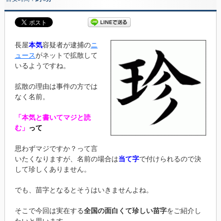
長屋
本気
容疑者が逮捕の
ニ
ュース
がネットで拡散して
いるようですね。
拡散の理由は事件の方では
なく名前。
「本気と書いてマジと読
む」
って
思わずマジですか？って言
いたくなりますが、名前の場合は
当て字
で付けられるので決
して珍しくありません。
でも、苗字となるとそうはいきませんよね。
そこで今回は実在する
全国の面白くて珍しい苗字
をご紹介し