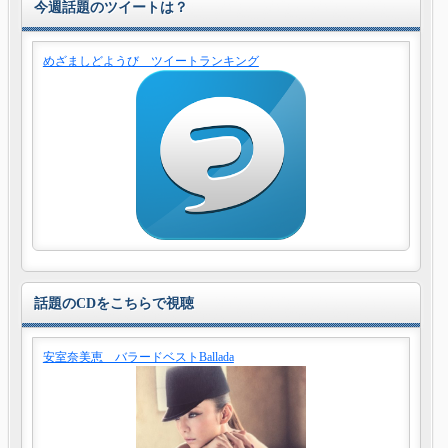
今週話題のツイートは？
めざましどようび ツイートランキング
話題のCDをこちらで視聴
安室奈美恵 バラードベストBallada