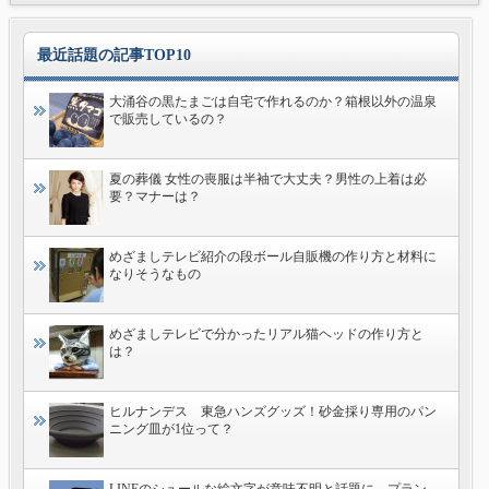
最近話題の記事TOP10
大涌谷の黒たまごは自宅で作れるのか？箱根以外の温泉
で販売しているの？
夏の葬儀 女性の喪服は半袖で大丈夫？男性の上着は必
要？マナーは？
めざましテレビ紹介の段ボール自販機の作り方と材料に
なりそうなもの
めざましテレビで分かったリアル猫ヘッドの作り方と
は？
ヒルナンデス 東急ハンズグッズ！砂金採り専用のパン
ニング皿が1位って？