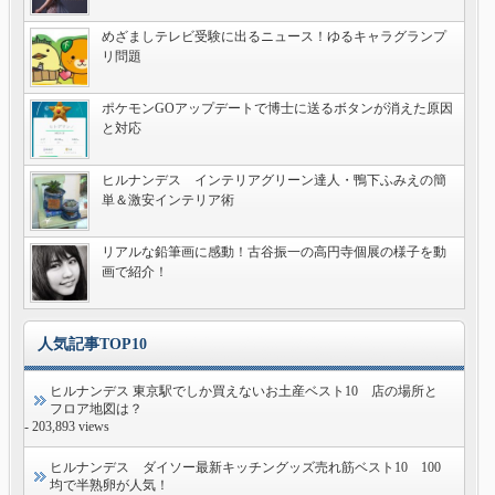
めざましテレビ受験に出るニュース！ゆるキャラグランプ
リ問題
ポケモンGOアップデートで博士に送るボタンが消えた原因
と対応
ヒルナンデス インテリアグリーン達人・鴨下ふみえの簡
単＆激安インテリア術
リアルな鉛筆画に感動！古谷振一の高円寺個展の様子を動
画で紹介！
人気記事TOP10
ヒルナンデス 東京駅でしか買えないお土産ベスト10 店の場所と
フロア地図は？
- 203,893 views
ヒルナンデス ダイソー最新キッチングッズ売れ筋ベスト10 100
均で半熟卵が人気！