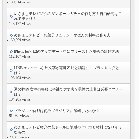
- 180,614 views
めざましテレビ紹介のダンボールガチャの作り方！自由研究はこ
れで決まり！
- 143,177 views
めざましテレビ お菓子リュック・かばんの材料と作り方
- 139,099 views
iPhone ios7.1.2のアップデート中にフリーズした場合の対処方法
- 112,107 views
LINEのシュールな絵文字が意味不明と話題に プランキングと
は？
- 108,493 views
夏の葬儀 女性の喪服は半袖で大丈夫？男性の上着は必要？マナー
は？
- 104,285 views
ブラジルの首都は何故ブラジリアに移転したのか？
- 91,035 views
めざましテレビ紹介の段ボール自販機の作り方と材料になりそう
なもの
- 70,835 views