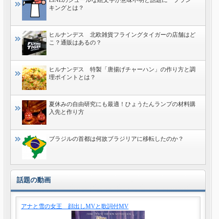
LINEのシュールな絵文字が意味不明と話題に プラン
キングとは？
ヒルナンデス 北欧雑貨フライングタイガーの店舗はど
こ？通販はあるの？
ヒルナンデス 特製「唐揚げチャーハン」の作り方と調
理ポイントとは？
夏休みの自由研究にも最適！ひょうたんランプの材料購
入先と作り方
ブラジルの首都は何故ブラジリアに移転したのか？
話題の動画
アナと雪の女王 顔出しMVと歌詞付MV