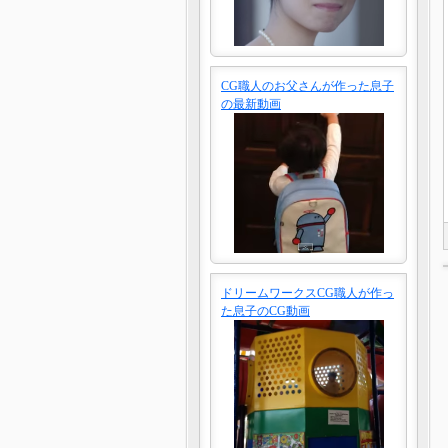
CG職人のお父さんが作った息子
の最新動画
ドリームワークスCG職人が作っ
た息子のCG動画