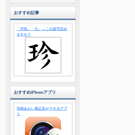
おすすめ記事
「浮気」「九」←この苗字読め
ますか？
おすすめiPhoneアプリ
宮崎あおい風広告ができるアプ
リ