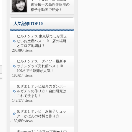
古谷振一の高円寺個展の
様子を動画で紹介！
人気記事TOP10
ヒルナンデス 東京駅でしか買え
ないお土産ベスト10 店の場所
とフロア地図は？
- 203,893 views
ヒルナンデス ダイソー最新キ
ッチングッズ売れ筋ベスト10
0
100均で半熟卵が人気！
- 180,614 views
めざましテレビ紹介のダンボー
ルガチャの作り方！自由研究は
これで決まり！
- 143,177 views
めざましテレビ お菓子リュッ
ク・かばんの材料と作り方
- 139,099 views
iPhone ios7.1.2のアップデート中