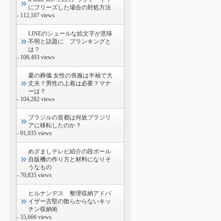
にフリーズした場合の対処方法
- 112,107 views
LINEのシュールな絵文字が意味
不明と話題に プランキングと
は？
- 108,493 views
夏の葬儀 女性の喪服は半袖で大
丈夫？男性の上着は必要？マナ
ーは？
- 104,282 views
ブラジルの首都は何故ブラジリ
アに移転したのか？
- 91,035 views
めざましテレビ紹介の段ボール
自販機の作り方と材料になりそ
うなもの
- 70,835 views
ヒルナンデス 整理収納アドバ
イザー古堅の散らからないキッ
チン収納術
- 55,666 views