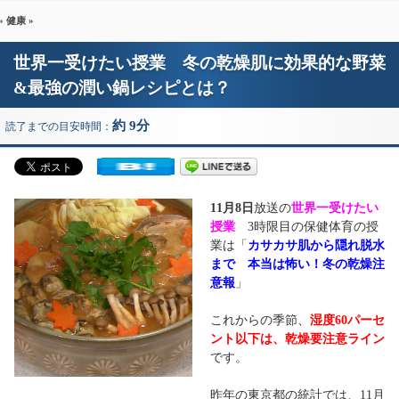
»
健康
»
世界一受けたい授業 冬の乾燥肌に効果的な野菜
&最強の潤い鍋レシピとは？
約 9分
読了までの目安時間：
11月8日
放送の
世界一受けたい
授業
3時限目の保健体育の授
業は「
カサカサ肌から隠れ脱水
まで 本当は怖い！冬の乾燥注
意報
」
これからの季節、
湿度60パーセ
ント以下は、乾燥要注意ライン
です。
昨年の東京都の統計では、11月