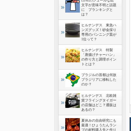
LINEのシュールな絵
文字が意味不明と話題
に プランキングと
は？
ヒルナンデス 東急ハ
ンズグッズ！砂金採り
専用のパンニング皿が
1位って？
ヒルナンデス 特製
「唐揚げチャーハン」
の作り方と調理ポイン
トとは？
ブラジルの首都は何故
ブラジリアに移転した
のか？
ヒルナンデス 北欧雑
貨フライングタイガー
の店舗はどこ？通販は
あるの？
夏休みの自由研究にも
最適！ひょうたんラン
プの材料購入先と作り