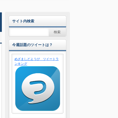
サイト内検索
今週話題のツイートは？
めざましどようび ツイートラ
ンキング