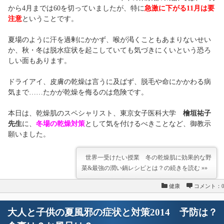
から4月までは60を切っていましたが、特に
急激に下がる11月は要
注意
ということです。
夏場のように汗を過剰にかかず、喉が渇くこともあまりないせい
か、秋・冬は脱水症状を起こしていても気づきにくいという恐ろ
しい面もあります。
ドライアイ、皮膚の乾燥は言うに及ばず、脱毛や命にかかわる病
気まで……たかが乾燥を侮るのは危険です。
本日は、乾燥肌のスペシャリスト、東京女子医科大学
檜垣祐子
先生
に、
冬場の乾燥対策
として気を付けるべきことなど、御教示
願いました。
世界一受けたい授業 冬の乾燥肌に効果的な野
菜&最強の潤い鍋レシピとは？の続きを読む »»
健康
コメント：
大人と子供の夏風邪の症状と対策2014 予防は？