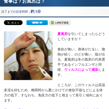
食事は？お風呂は？
約 5分
読了までの目安時間：
夏風邪
を引いてしまったらどう
していますか？
食欲が無い、身体がだるい、微
熱が続く、のどが痛い、咳が出
る、夏風邪は冬の風邪の代表選
手であるインフルエンザと同
様、
ウィルスによって感染
しま
す。
ところが、このウィルスは高温
多湿を好むため、梅雨時から夏にかけての食欲不振などによる体
力の低下、すなわち、免疫力の低下と相まって長引く傾向にあり
ます。