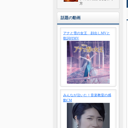
方
話題の動画
アナと雪の女王 顔出しMVと
歌詞付MV
みんなが泣いた！音楽教室の感
動CM