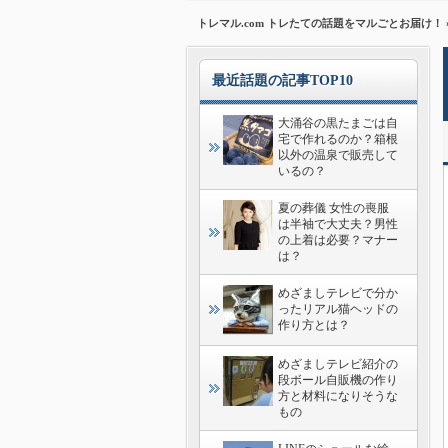
トレマル.com トレたての話題をマルごとお届け！
最近話題の記事TOP10
大涌谷の黒たまごは自
宅で作れるのか？箱根
以外の温泉で販売して
いるの？
夏の葬儀 女性の喪服
は半袖で大丈夫？男性
の上着は必要？マナー
は？
めざましテレビで分か
ったリアル猫ヘッドの
作り方とは？
めざましテレビ紹介の
段ボール自販機の作り
方と材料になりそうな
もの