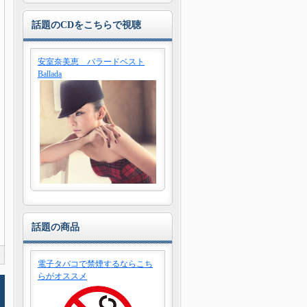
話題のCDをこちらで視聴
安室奈美恵 バラードベスト
Ballada
話題の商品
0
電子タバコで禁煙するならこち
らがオススメ