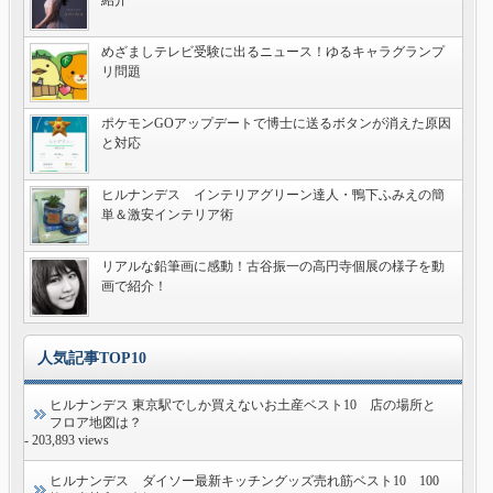
紹介
めざましテレビ受験に出るニュース！ゆるキャラグランプ
リ問題
ポケモンGOアップデートで博士に送るボタンが消えた原因
と対応
ヒルナンデス インテリアグリーン達人・鴨下ふみえの簡
単＆激安インテリア術
リアルな鉛筆画に感動！古谷振一の高円寺個展の様子を動
画で紹介！
人気記事TOP10
ヒルナンデス 東京駅でしか買えないお土産ベスト10 店の場所と
フロア地図は？
- 203,893 views
ヒルナンデス ダイソー最新キッチングッズ売れ筋ベスト10 100