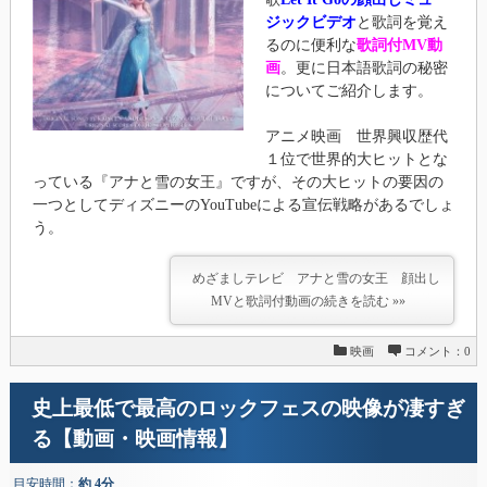
ジックビデオ
と歌詞を覚え
るのに便利な
歌詞付MV動
画
。更に日本語歌詞の秘密
についてご紹介します。
アニメ映画 世界興収歴代
１位で世界的大ヒットとな
っている『アナと雪の女王』ですが、その大ヒットの要因の
一つとしてディズニーのYouTubeによる宣伝戦略があるでしょ
う。
めざましテレビ アナと雪の女王 顔出し
MVと歌詞付動画の続きを読む »»
映画
コメント：0
史上最低で最高のロックフェスの映像が凄すぎ
る【動画・映画情報】
目安時間：
約 4分