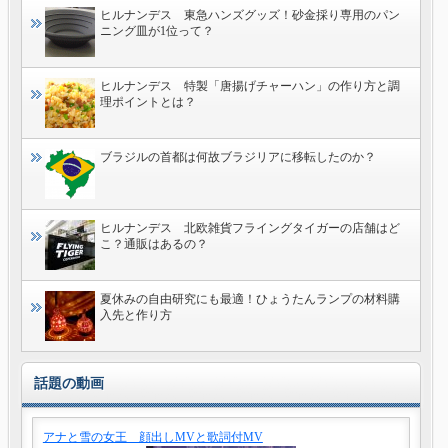
ヒルナンデス 東急ハンズグッズ！砂金採り専用のパン
ニング皿が1位って？
ヒルナンデス 特製「唐揚げチャーハン」の作り方と調
理ポイントとは？
ブラジルの首都は何故ブラジリアに移転したのか？
ヒルナンデス 北欧雑貨フライングタイガーの店舗はど
こ？通販はあるの？
夏休みの自由研究にも最適！ひょうたんランプの材料購
入先と作り方
話題の動画
アナと雪の女王 顔出しMVと歌詞付MV