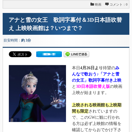
映画
コメント：0
アナと雪の女王 歌詞字幕付＆3D日本語吹替
え 上映映画館は？いつまで？
目安時間：
約 3分
本日
4月26日より
待望の
み
んなで歌おう♪「アナと雪
の女王」歌詞字幕付き上映
と
3D日本語吹替え版
の映画
上映が始まります。
上映される映画館も上映期
間も限定
されていますの
で、このGWに観に行かれ
る方は必ず上映館の情報を
確認してからおでかけ下さ