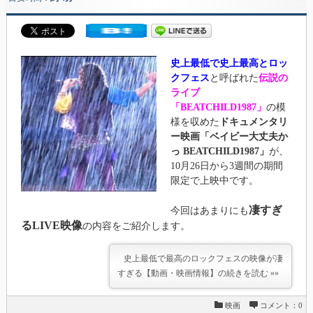
史上最低で史上最高とロッ
クフェス
と呼ばれた
伝説の
ライブ
「BEATCHILD1987」
の模
様を収めた
ドキュメンタリ
ー映画「ベイビー大丈夫か
っ BEATCHILD1987」
が、
10月26日から3週間の期間
限定で上映中です。
凄すぎ
今回はあまりにも
るLIVE映像
の内容をご紹介します。
史上最低で最高のロックフェスの映像が凄
すぎる【動画・映画情報】の続きを読む »»
映画
コメント：0