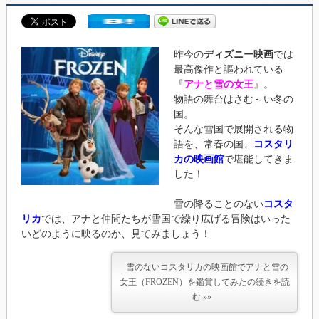
昨今の
ディズニー映画
では
最高傑作と謳われている
『
アナと雪の女王
』。
物語の舞台はさむ～い冬の
国。
そんな雪国で展開される物
語を、常春の国、
コスタリ
カの映画館
で堪能してきま
した！
雪の降ることのない
コスタ
リカ
では、アナと仲間たちが雪国で繰り広げる冒険はいった
いどのように映るのか、見てみましょう！
雪のないコスタリカの映画館でアナと雪の
女王（FROZEN）を鑑賞してみたの続きを読
む »»