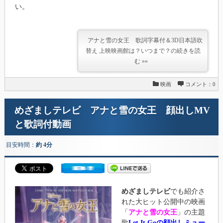
い。
アナと雪の女王 歌詞字幕付＆3D日本語吹
替え 上映映画館は？いつまで？の続きを読
む »»
映画
コメント：0
めざましテレビ アナと雪の女王 顔出しMV
と歌詞付動画
目安時間：
約 4分
めざましテレビ
でも紹介さ
れた大ヒット公開中の映画
「
アナと雪の女王
」の主題
歌
Let It Goの顔出しミュー