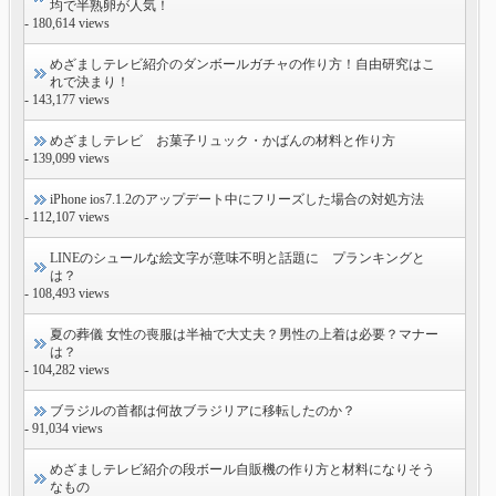
均で半熟卵が人気！
- 180,614 views
めざましテレビ紹介のダンボールガチャの作り方！自由研究はこ
れで決まり！
- 143,177 views
めざましテレビ お菓子リュック・かばんの材料と作り方
- 139,099 views
iPhone ios7.1.2のアップデート中にフリーズした場合の対処方法
- 112,107 views
LINEのシュールな絵文字が意味不明と話題に プランキングと
は？
- 108,493 views
夏の葬儀 女性の喪服は半袖で大丈夫？男性の上着は必要？マナー
は？
- 104,282 views
ブラジルの首都は何故ブラジリアに移転したのか？
- 91,034 views
めざましテレビ紹介の段ボール自販機の作り方と材料になりそう
なもの