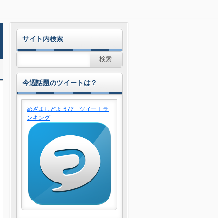
サイト内検索
今週話題のツイートは？
めざましどようび ツイートラ
ンキング