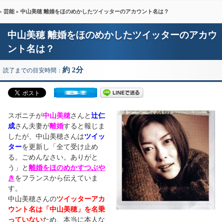
»
芸能
» 中山美穂 離婚をほのめかしたツイッターのアカウント名は？
中山美穂 離婚をほのめかしたツイッターのアカウ
ント名は？
約 2分
読了までの目安時間：
スポニチが
中山美穂
さんと
辻仁
成
さん夫妻が
離婚
すると報じま
したが、中山美穂さんは
ツイッ
ター
を更新し「全て受け止め
る。ごめんなさい。ありがと
う」と
離婚をほのめかすつぶや
き
をフランスから伝えていま
す。
中山美穂さんの
ツイッターアカ
ウント名は「中山美穂」を名乗
っていない
ため、本当に本人な