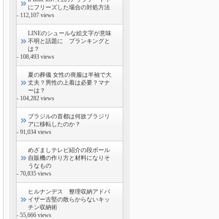
にフリーズした場合の対処方法
- 112,107 views
LINEのシュールな絵文字が意味
不明と話題に プランキングと
は？
- 108,493 views
夏の葬儀 女性の喪服は半袖で大
丈夫？男性の上着は必要？マナ
ーは？
- 104,282 views
ブラジルの首都は何故ブラジリ
アに移転したのか？
- 91,034 views
めざましテレビ紹介の段ボール
自販機の作り方と材料になりそ
うなもの
- 70,835 views
ヒルナンデス 整理収納アドバ
イザー古堅の散らからないキッ
チン収納術
- 55,666 views