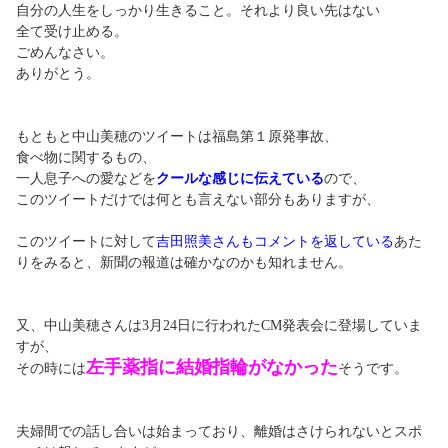
自分の人生をしっかり生きること。それより良い先はない
全て受け止める。
ごめんなさい。
ありがとう。
もともと中山美穂のツイートは福島第１原発事故、
食べ物に関するもの、
一人息子への愛などを
クールな感じに伝えている
ので、
このツイートだけでは何とも言えない部分もありますが、
このツイートに対して
吉田照美さんもコメントを返している
あた
りをみると、新聞の報道は確かなのかも知れません。
又、中山美穂さんは3月24日に行われたCM発表会に登場していま
すが、
左手薬指に結婚指輪がなかった
その時には
そうです。
夫婦間での話し合いは始まっており、離婚はさけられないとスポ