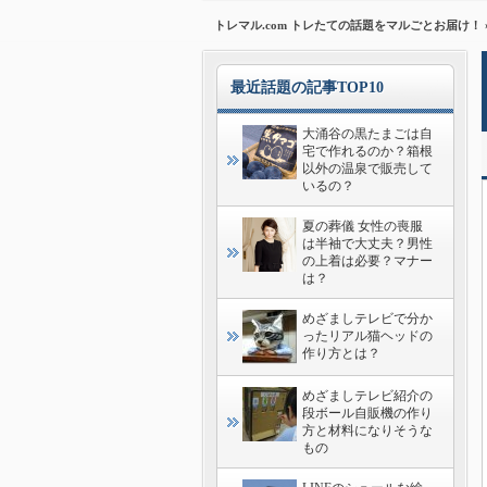
トレマル.com トレたての話題をマルごとお届け！
最近話題の記事TOP10
大涌谷の黒たまごは自
宅で作れるのか？箱根
以外の温泉で販売して
いるの？
夏の葬儀 女性の喪服
は半袖で大丈夫？男性
の上着は必要？マナー
は？
めざましテレビで分か
ったリアル猫ヘッドの
作り方とは？
めざましテレビ紹介の
段ボール自販機の作り
方と材料になりそうな
もの