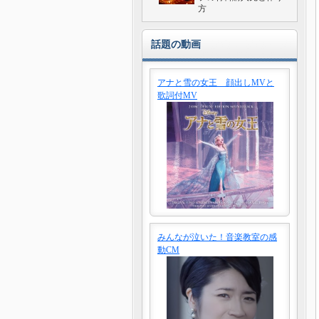
方
話題の動画
アナと雪の女王 顔出しMVと
歌詞付MV
みんなが泣いた！音楽教室の感
動CM