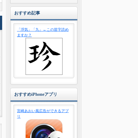
0
おすすめ記事
「浮気」「九」←この苗字読め
ますか？
おすすめiPhoneアプリ
宮崎あおい風広告ができるアプ
リ