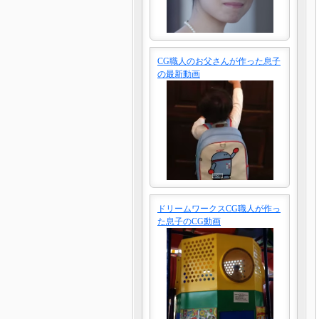
CG職人のお父さんが作った息子
の最新動画
ドリームワークスCG職人が作っ
た息子のCG動画