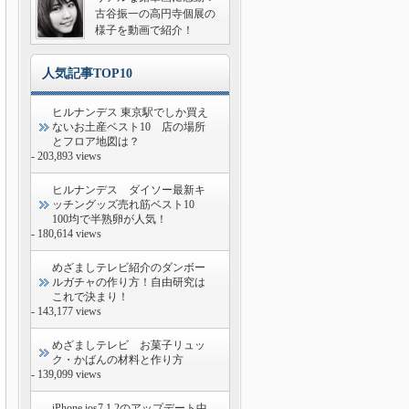
古谷振一の高円寺個展の
様子を動画で紹介！
人気記事TOP10
ヒルナンデス 東京駅でしか買え
ないお土産ベスト10 店の場所
とフロア地図は？
- 203,893 views
ヒルナンデス ダイソー最新キ
ッチングッズ売れ筋ベスト10
100均で半熟卵が人気！
- 180,614 views
めざましテレビ紹介のダンボー
ルガチャの作り方！自由研究は
これで決まり！
- 143,177 views
めざましテレビ お菓子リュッ
ク・かばんの材料と作り方
- 139,099 views
iPhone ios7.1.2のアップデート中