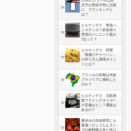
LINEのシュールな絵
文字が意味不明と話題
に プランキングと
は？
ヒルナンデス 東急ハ
ンズグッズ！砂金採り
専用のパンニング皿が
1位って？
ヒルナンデス 特製
「唐揚げチャーハン」
の作り方と調理ポイン
トとは？
ブラジルの首都は何故
ブラジリアに移転した
のか？
ヒルナンデス 北欧雑
貨フライングタイガー
の店舗はどこ？通販は
あるの？
夏休みの自由研究にも
最適！ひょうたんラン
プの材料購入先と作り