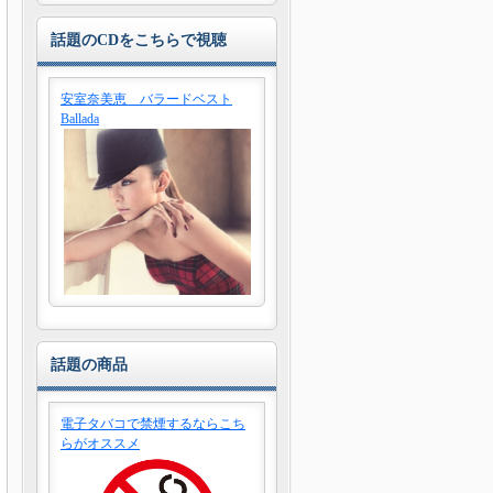
話題のCDをこちらで視聴
安室奈美恵 バラードベスト
Ballada
話題の商品
電子タバコで禁煙するならこち
らがオススメ