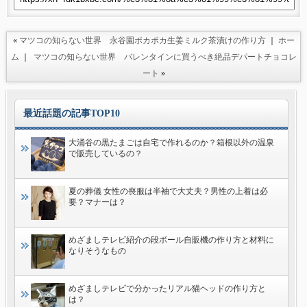
«
マツコの知らない世界 永谷園ポカポカ生姜ミルク茶漬けの作り方
｜
ホー
ム
｜
マツコの知らない世界 バレンタインに買うべき絶品デパートチョコレ
ート
»
最近話題の記事TOP10
大涌谷の黒たまごは自宅で作れるのか？箱根以外の温泉
で販売しているの？
夏の葬儀 女性の喪服は半袖で大丈夫？男性の上着は必
要？マナーは？
めざましテレビ紹介の段ボール自販機の作り方と材料に
なりそうなもの
めざましテレビで分かったリアル猫ヘッドの作り方と
は？