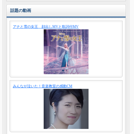
話題の動画
アナと雪の女王 顔出しMVと歌詞付MV
みんなが泣いた！音楽教室の感動CM