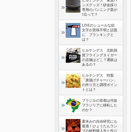
ヒルナンデス 東急ハ
ンズグッズ！砂金採り
専用のパンニング皿が
1位って？
LINEのシュールな絵
文字が意味不明と話題
に プランキングと
は？
ヒルナンデス 北欧雑
貨フライングタイガー
の店舗はどこ？通販は
あるの？
ヒルナンデス 特製
「唐揚げチャーハン」
の作り方と調理ポイン
トとは？
ブラジルの首都は何故
ブラジリアに移転した
のか？
夏休みの自由研究にも
最適！ひょうたんラン
プの材料購入先と作り