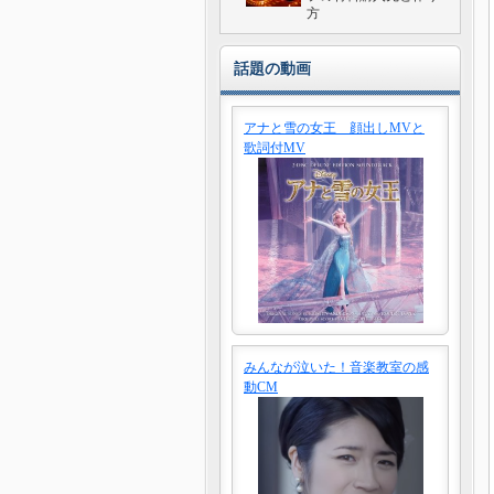
方
話題の動画
アナと雪の女王 顔出しMVと
歌詞付MV
みんなが泣いた！音楽教室の感
動CM