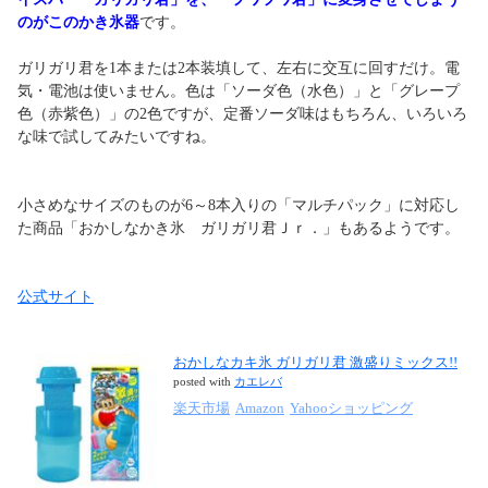
のがこのかき氷器
です。
ガリガリ君を1本または2本装填して、左右に交互に回すだけ。電
気・電池は使いません。色は「ソーダ色（水色）」と「グレープ
色（赤紫色）」の2色ですが、定番ソーダ味はもちろん、いろいろ
な味で試してみたいですね。
小さめなサイズのものが6～8本入りの「マルチパック」に対応し
た商品「おかしなかき氷 ガリガリ君Ｊｒ．」もあるようです。
公式サイト
おかしなカキ氷 ガリガリ君 激盛りミックス!!
posted with
カエレバ
楽天市場
Amazon
Yahooショッピング