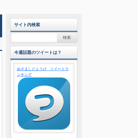
サイト内検索
今週話題のツイートは？
めざましどようび ツイートラ
ンキング