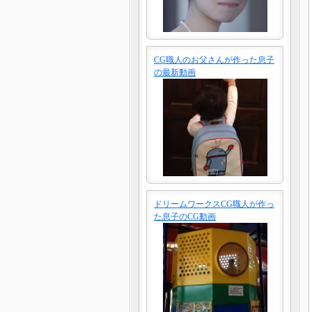
CG職人のお父さんが作った息子
の最新動画
ドリームワークスCG職人が作っ
た息子のCG動画