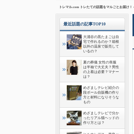
トレマル.com トレたての話題をマルごとお届け！
最近話題の記事TOP10
大涌谷の黒たまごは自
宅で作れるのか？箱根
以外の温泉で販売して
いるの？
夏の葬儀 女性の喪服
は半袖で大丈夫？男性
の上着は必要？マナー
は？
めざましテレビ紹介の
段ボール自販機の作り
方と材料になりそうな
もの
めざましテレビで分か
ったリアル猫ヘッドの
作り方とは？