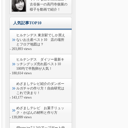
古谷振一の高円寺個展の
様子を動画で紹介！
人気記事TOP10
ヒルナンデス 東京駅でしか買え
ないお土産ベスト10 店の場所
とフロア地図は？
- 203,893 views
ヒルナンデス ダイソー最新キ
ッチングッズ売れ筋ベスト10
100均で半熟卵が人気！
- 180,614 views
めざましテレビ紹介のダンボー
ルガチャの作り方！自由研究は
これで決まり！
- 143,177 views
めざましテレビ お菓子リュッ
ク・かばんの材料と作り方
- 139,099 views
iPhone ios7.1.2のアップデート中