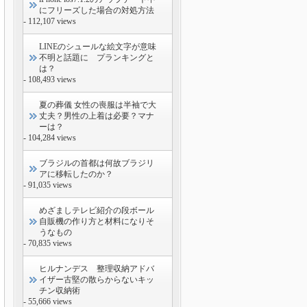
にフリーズした場合の対処方法
- 112,107 views
LINEのシュールな絵文字が意味
不明と話題に プランキングと
は？
- 108,493 views
夏の葬儀 女性の喪服は半袖で大
丈夫？男性の上着は必要？マナ
ーは？
- 104,284 views
ブラジルの首都は何故ブラジリ
アに移転したのか？
- 91,035 views
めざましテレビ紹介の段ボール
自販機の作り方と材料になりそ
うなもの
- 70,835 views
ヒルナンデス 整理収納アドバ
イザー古堅の散らからないキッ
チン収納術
- 55,666 views