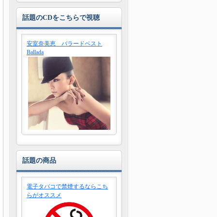
話題のCDをこちらで視聴
安室奈美恵 バラードベスト
Ballada
話題の商品
電子タバコで禁煙するならこち
らがオススメ