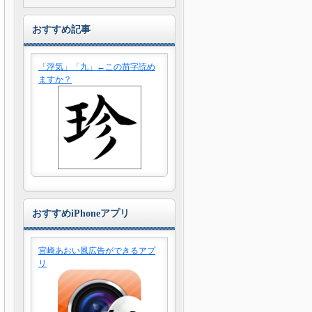
おすすめ記事
「浮気」「九」←この苗字読め
ますか？
おすすめiPhoneアプリ
宮崎あおい風広告ができるアプ
リ