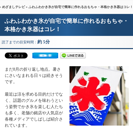
»
めざましテレビ
» ふわふわかき氷が自宅で簡単に作れるおもちゃ・本格かき氷器はコレ！
ふわふわかき氷が自宅で簡単に作れるおもちゃ・
本格かき氷器はコレ！
約 5分
読了までの目安時間：
まだ8月の折り返し地点。暑さ
にさいなまれる日々は続きそう
です。
最近は涼を求める目的だけでな
く、話題のグルメを味わうとい
う姿勢でかき氷を楽しむ人たち
も多く、老舗の銘店や人気店が
各種メディアでしばしば紹介さ
れています。