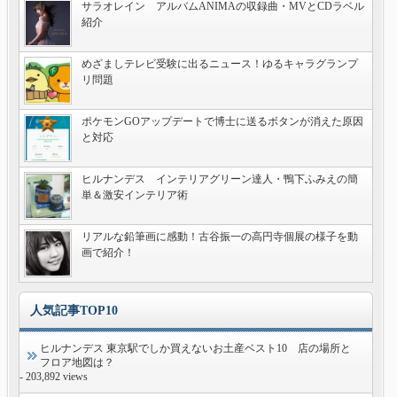
サラオレイン アルバムANIMAの収録曲・MVとCDラベル
紹介
めざましテレビ受験に出るニュース！ゆるキャラグランプ
リ問題
ポケモンGOアップデートで博士に送るボタンが消えた原因
と対応
ヒルナンデス インテリアグリーン達人・鴨下ふみえの簡
単＆激安インテリア術
リアルな鉛筆画に感動！古谷振一の高円寺個展の様子を動
画で紹介！
人気記事TOP10
ヒルナンデス 東京駅でしか買えないお土産ベスト10 店の場所と
フロア地図は？
- 203,892 views