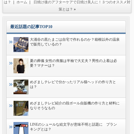
は？
｜
ホーム
｜
日焼け後のアフターケアで日焼け美人に！３つのオススメ対
策とは？
»
最近話題の記事TOP10
大涌谷の黒たまごは自宅で作れるのか？箱根以外の温泉
で販売しているの？
夏の葬儀 女性の喪服は半袖で大丈夫？男性の上着は必
要？マナーは？
めざましテレビで分かったリアル猫ヘッドの作り方と
は？
めざましテレビ紹介の段ボール自販機の作り方と材料に
なりそうなもの
LINEのシュールな絵文字が意味不明と話題に プラン
キングとは？