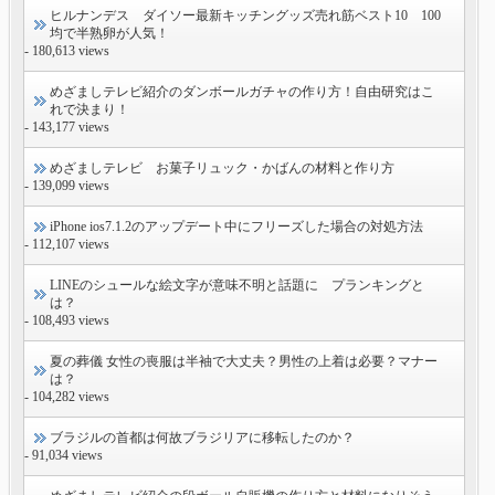
ヒルナンデス ダイソー最新キッチングッズ売れ筋ベスト10 100
均で半熟卵が人気！
- 180,613 views
めざましテレビ紹介のダンボールガチャの作り方！自由研究はこ
れで決まり！
- 143,177 views
めざましテレビ お菓子リュック・かばんの材料と作り方
- 139,099 views
iPhone ios7.1.2のアップデート中にフリーズした場合の対処方法
- 112,107 views
LINEのシュールな絵文字が意味不明と話題に プランキングと
は？
- 108,493 views
夏の葬儀 女性の喪服は半袖で大丈夫？男性の上着は必要？マナー
は？
- 104,282 views
ブラジルの首都は何故ブラジリアに移転したのか？
- 91,034 views