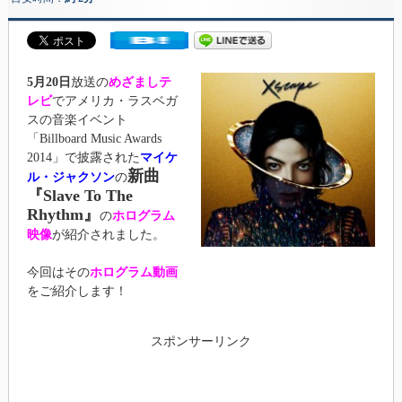
5月20日
放送の
めざましテ
レビ
でアメリカ・ラスベガ
スの音楽イベント
「Billboard Music Awards
2014」で披露された
マイケ
新曲
ル・ジャクソン
の
『Slave To The
Rhythm』
の
ホログラム
映像
が紹介されました。
今回はその
ホログラム動画
をご紹介します！
スポンサーリンク