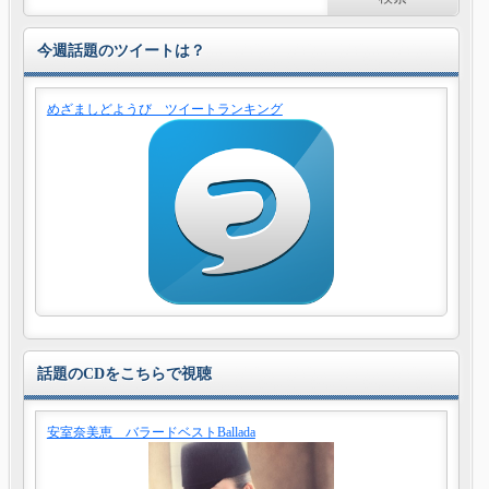
今週話題のツイートは？
めざましどようび ツイートランキング
話題のCDをこちらで視聴
安室奈美恵 バラードベストBallada