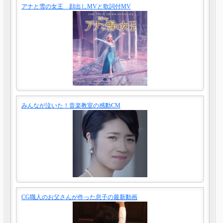
アナと雪の女王 顔出しMVと歌詞付MV
みんなが泣いた！音楽教室の感動CM
CG職人のお父さんが作った息子の最新動画