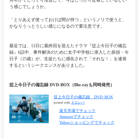
何年かでじっくり浸透して、今はしっかり定着しているとい
う感じでしょうか。
「とりあえず使っておけば間が持つ」というノリで使うと、
かなりうっとうしい感じになるので要注意です。
最近では、12日に最終回を迎えたドラマ『掟上今日子の備忘
録』6話中、事件解決のために女子中学校に潜入した探偵・今
日子（25歳）が、生徒たちに感化されて「それな！」を連発
するというシークエンスがありました。
掟上今日子の備忘録 DVD-BOX（Blu-rayも同時発売）
掟上今日子の備忘録 DVD−BOX
posted with
カエレバ
楽天市場でチェック
Amazonでチェック
Yahooショッピングでチェック