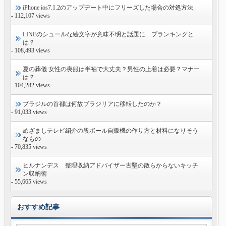
iPhone ios7.1.2のアップデート中にフリーズした場合の対処方法
- 112,107 views
LINEのシュールな絵文字が意味不明と話題に プランキングと
は？
- 108,493 views
夏の葬儀 女性の喪服は半袖で大丈夫？男性の上着は必要？マナー
は？
- 104,282 views
ブラジルの首都は何故ブラジリアに移転したのか？
- 91,033 views
めざましテレビ紹介の段ボール自販機の作り方と材料になりそう
なもの
- 70,835 views
ヒルナンデス 整理収納アドバイザー古堅の散らからないキッチ
ン収納術
- 55,665 views
おすすめ記事