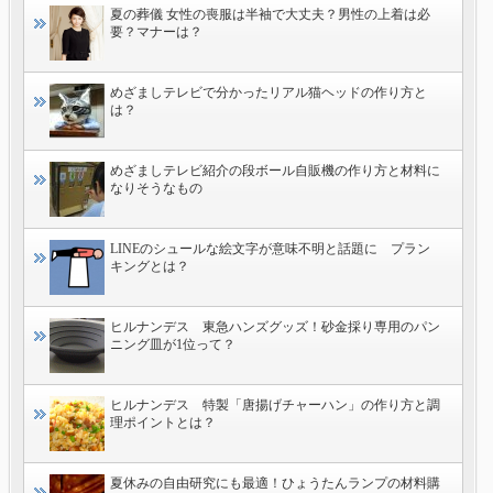
夏の葬儀 女性の喪服は半袖で大丈夫？男性の上着は必
要？マナーは？
めざましテレビで分かったリアル猫ヘッドの作り方と
は？
めざましテレビ紹介の段ボール自販機の作り方と材料に
なりそうなもの
LINEのシュールな絵文字が意味不明と話題に プラン
キングとは？
ヒルナンデス 東急ハンズグッズ！砂金採り専用のパン
ニング皿が1位って？
ヒルナンデス 特製「唐揚げチャーハン」の作り方と調
理ポイントとは？
夏休みの自由研究にも最適！ひょうたんランプの材料購