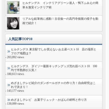
ヒルナンデス インテリアグリーン達人・鴨下ふみえの簡
単＆激安インテリア術
リアルな鉛筆画に感動！古谷振一の高円寺個展の様子を動
画で紹介！
人気記事TOP10
ヒルナンデス 東京駅でしか買えないお土産ベスト10 店の場所と
フロア地図は？
- 203,892 views
ヒルナンデス ダイソー最新キッチングッズ売れ筋ベスト10 100
均で半熟卵が人気！
- 180,613 views
めざましテレビ紹介のダンボールガチャの作り方！自由研究はこ
れで決まり！
- 143,177 views
めざましテレビ お菓子リュック・かばんの材料と作り方
- 139,099 views