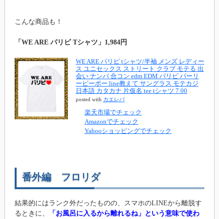
こんな商品も！
「WE ARE パリピ Tシャツ」1,984円
WE ARE パリピ tシャツ/半袖 メンズ レディー
ス ユニセックス ストリート クラブ モテる 出
会い ナンパ 合コン edm EDM パリピ パーリ
ーピーポー line教えて サングラス モテカジ
日本語 カタカナ 片仮名 tee tシャツ 7 00
posted with
カエレバ
楽天市場でチェック
Amazonでチェック
Yahooショッピングでチェック
番外編 フロリダ
結果的にはランク外だったものの、スマホのLINEから離脱す
るときに、
「お風呂に入るから離れるね」という意味で使わ