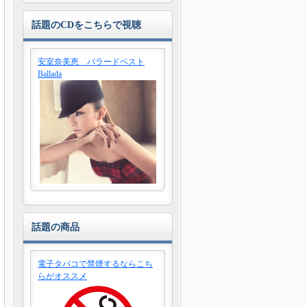
話題のCDをこちらで視聴
安室奈美恵 バラードベスト
Ballada
話題の商品
電子タバコで禁煙するならこち
らがオススメ