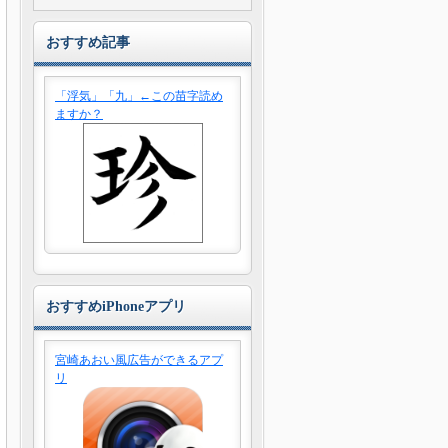
おすすめ記事
「浮気」「九」←この苗字読め
ますか？
おすすめiPhoneアプリ
宮崎あおい風広告ができるアプ
リ