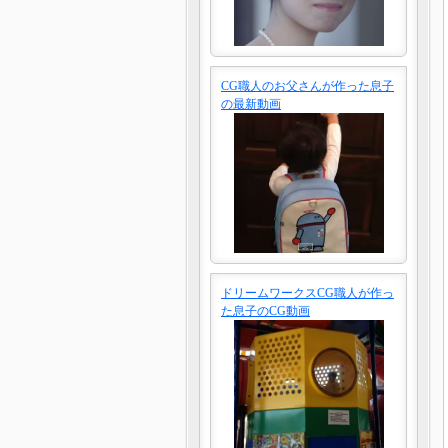
CG職人のお父さんが作った息子
の最新動画
ドリームワークスCG職人が作っ
た息子のCG動画