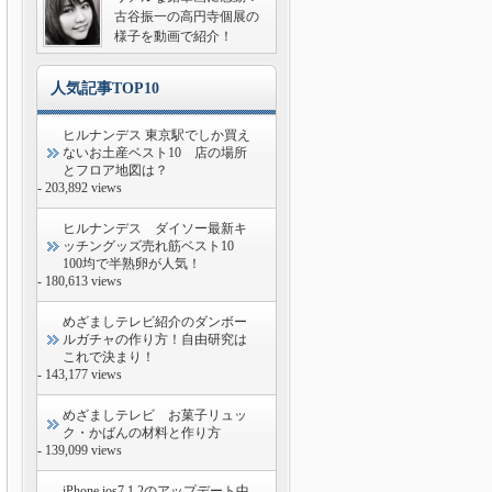
古谷振一の高円寺個展の
様子を動画で紹介！
人気記事TOP10
ヒルナンデス 東京駅でしか買え
ないお土産ベスト10 店の場所
とフロア地図は？
- 203,892 views
ヒルナンデス ダイソー最新キ
ッチングッズ売れ筋ベスト10
100均で半熟卵が人気！
- 180,613 views
めざましテレビ紹介のダンボー
ルガチャの作り方！自由研究は
これで決まり！
- 143,177 views
めざましテレビ お菓子リュッ
ク・かばんの材料と作り方
- 139,099 views
iPhone ios7.1.2のアップデート中