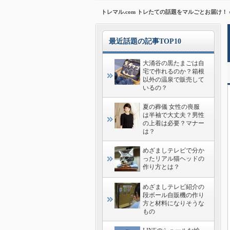
トレマル.com トレたての話題をマルごとお届け！
最近話題の記事TOP10
大涌谷の黒たまごは自
宅で作れるのか？箱根
以外の温泉で販売して
いるの？
夏の葬儀 女性の喪服
は半袖で大丈夫？男性
の上着は必要？マナー
は？
めざましテレビで分か
ったリアル猫ヘッドの
作り方とは？
めざましテレビ紹介の
段ボール自販機の作り
方と材料になりそうな
もの