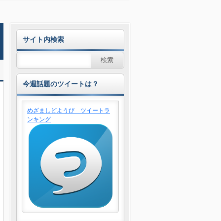
サイト内検索
今週話題のツイートは？
めざましどようび ツイートラ
ンキング