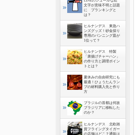
LINEのシュールな絵
文字が意味不明と話題
に プランキングと
は？
ヒルナンデス 東急ハ
ンズグッズ！砂金採り
専用のパンニング皿が
1位って？
ヒルナンデス 特製
「唐揚げチャーハン」
の作り方と調理ポイン
トとは？
夏休みの自由研究にも
最適！ひょうたんラン
プの材料購入先と作り
方
ブラジルの首都は何故
ブラジリアに移転した
のか？
ヒルナンデス 北欧雑
貨フライングタイガー
の店舗はどこ？通販は