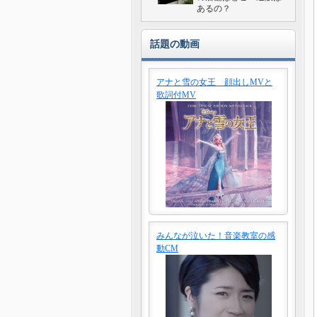
あるの？
話題の動画
アナと雪の女王 顔出しMVと
歌詞付MV
みんなが泣いた！音楽教室の感
動CM