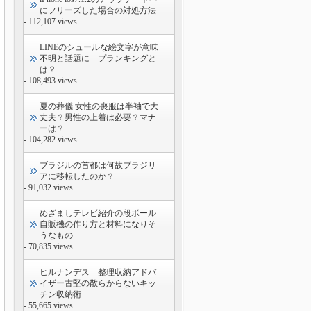
にフリーズした場合の対処方法
- 112,107 views
LINEのシュールな絵文字が意味
不明と話題に プランキングと
は？
- 108,493 views
夏の葬儀 女性の喪服は半袖で大
丈夫？男性の上着は必要？マナ
ーは？
- 104,282 views
ブラジルの首都は何故ブラジリ
アに移転したのか？
- 91,032 views
めざましテレビ紹介の段ボール
自販機の作り方と材料になりそ
うなもの
- 70,835 views
ヒルナンデス 整理収納アドバ
イザー古堅の散らからないキッ
チン収納術
- 55,665 views