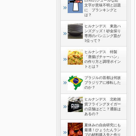
LINEのシュールな絵
文字が意味不明と話題
に プランキングと
は？
ヒルナンデス 東急ハ
ンズグッズ！砂金採り
専用のパンニング皿が
1位って？
ヒルナンデス 特製
「唐揚げチャーハン」
の作り方と調理ポイン
トとは？
ブラジルの首都は何故
ブラジリアに移転した
のか？
ヒルナンデス 北欧雑
貨フライングタイガー
の店舗はどこ？通販は
あるの？
夏休みの自由研究にも
最適！ひょうたんラン
プの材料購入先と作り