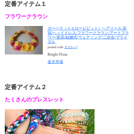
定番アイテム１
フラワークラウン
ガーベラ（イエロービビット）ヘアリース/花
冠/ヘッドドレス/フラワークラウン/アートフラ
ワー/造花/結婚式/ウェディング/二次会/ブライ
ダル
posted with
カエレバ
Bright Flora
楽天市場
定番アイテム２
たくさんのブレスレット