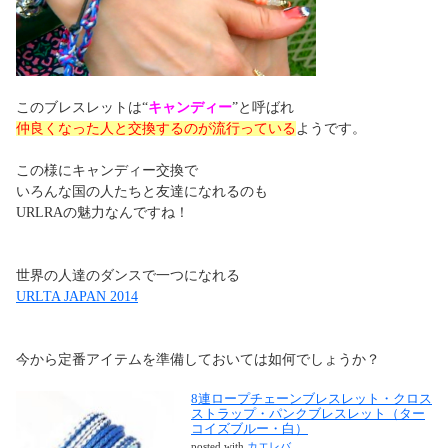
このブレスレットは“
キャンディー
”と呼ばれ
仲良くなった人と交換するのが流行っている
ようです。
この様にキャンディー交換で
いろんな国の人たちと友達になれるのも
URLRAの魅力なんですね！
世界の人達のダンスで一つになれる
URLTA JAPAN 2014
今から定番アイテムを準備しておいては如何でしょうか？
8連ロープチェーンブレスレット・クロス
ストラップ・パンクブレスレット（ター
コイズブルー・白）
posted with
カエレバ