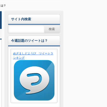
とは？
サイト内検索
今週話題のツイートは？
めざましどようび ツイートラ
ンキング