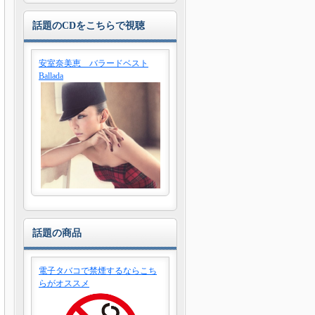
話題のCDをこちらで視聴
安室奈美恵 バラードベスト
Ballada
話題の商品
電子タバコで禁煙するならこち
らがオススメ