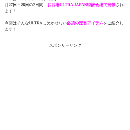
月27日・28日
の2日間
お台場ULTRA JAPAN特設会場で開催
され
ます！
今回はそんなULTRAに欠かせない
必須の定番アイテム
をご紹介し
ます！
スポンサーリンク