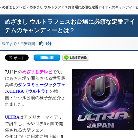
»
めざましテレビ
» めざまし ウルトラフェスお台場に必須な定番アイテムのキャンディー
めざまし ウルトラフェスお台場に必須な定番アイ
テムのキャンディーとは？
約 3分
読了までの目安時間：
7月2日
の
めざましテレビ
で9月
にもお台場で開催される世界最
高峰の
ダンスミュージックフェ
スULTRA（ウルトラ）
の韓
国・ソウル公演の様子が紹介さ
れました。
ULTRA
はアメリカ・マイアミ
で誕生し、今や世界6ヵ国で開
催される大型フェス。
今年はついに日本に初上陸し
9