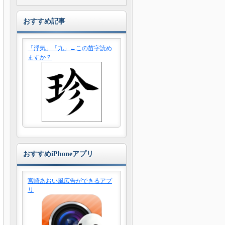
おすすめ記事
「浮気」「九」←この苗字読め
ますか？
おすすめiPhoneアプリ
宮崎あおい風広告ができるアプ
リ