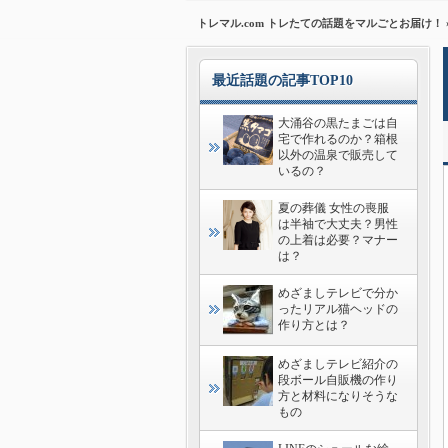
トレマル.com トレたての話題をマルごとお届け！
最近話題の記事TOP10
大涌谷の黒たまごは自
宅で作れるのか？箱根
以外の温泉で販売して
いるの？
夏の葬儀 女性の喪服
は半袖で大丈夫？男性
の上着は必要？マナー
は？
めざましテレビで分か
ったリアル猫ヘッドの
作り方とは？
めざましテレビ紹介の
段ボール自販機の作り
方と材料になりそうな
もの