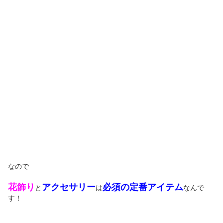
なので
花飾り
アクセサリー
必須の定番アイテム
と
は
なんで
す！