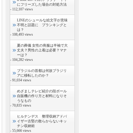
にフリーズした場合の対処方法
- 112,107 views
LINEのシュールな絵文字が意味
不明と話題に プランキングと
は？
- 108,493 views
夏の葬儀 女性の喪服は半袖で大
丈夫？男性の上着は必要？マナ
ーは？
- 104,282 views
ブラジルの首都は何故ブラジリ
アに移転したのか？
- 91,034 views
めざましテレビ紹介の段ボール
自販機の作り方と材料になりそ
うなもの
- 70,835 views
ヒルナンデス 整理収納アドバ
イザー古堅の散らからないキッ
チン収納術
- 55,666 views