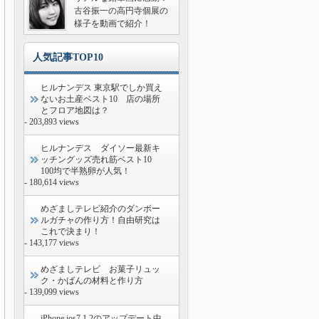
古谷振一の高円寺個展の
様子を動画で紹介！
人気記事TOP10
ヒルナンデス 東京駅でしか買え
ないお土産ベスト10 店の場所
とフロア地図は？
- 203,893 views
ヒルナンデス ダイソー最新キ
ッチングッズ売れ筋ベスト10
100均で半熟卵が人気！
- 180,614 views
めざましテレビ紹介のダンボー
ルガチャの作り方！自由研究は
これで決まり！
- 143,177 views
めざましテレビ お菓子リュッ
ク・かばんの材料と作り方
- 139,099 views
iPhone ios7.1.2のアップデート中