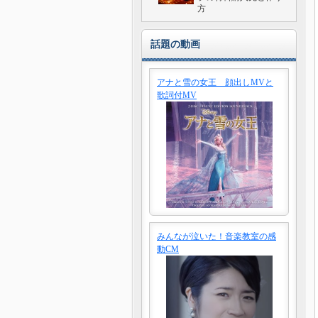
方
話題の動画
アナと雪の女王 顔出しMVと
歌詞付MV
みんなが泣いた！音楽教室の感
動CM