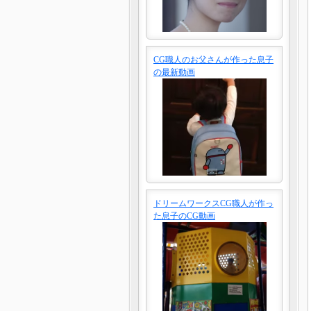
CG職人のお父さんが作った息子
の最新動画
ドリームワークスCG職人が作っ
た息子のCG動画