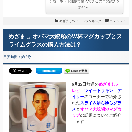
予感！ネット通販で購入できるの？の続きを
読む »»
めざましツイートランキング
コメント：0
めざまし オバマ大統領のＷ杯マグカップとス
ライムグラスの購入方法は？
目安時間：
約 3分
6月25日
放送の
めざましテ
レビ
ツイートラキン デ
イリー
のコーナーで紹介さ
れた
スライムゆらゆらグラ
ス
と
オバマ大統領のマグカ
ップ
の話題についてご紹介
します。