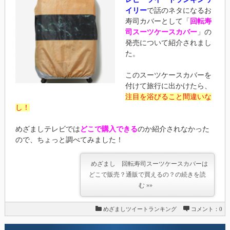
イリー
で話のネタになるお
寿司カバーとして「
回転寿
司スーツケースカバー
」の
発売について紹介されまし
た。
このスーツケースカバーを
付けて旅行に出かけたら、
注目を浴びること間違いな
し！
めざましテレビでは
どこで購入できる
のか紹介されなかった
ので、ちょっと調べてみました！
めざまし 回転寿司スーツケースカバーは
どこで販売？通販で買えるの？の続きを読
む »»
めざましツイートランキング
コメント：0