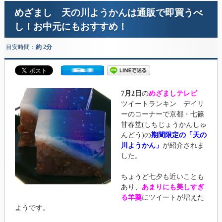
めざまし 天の川ようかんは通販で即買うべ
し！お中元にもおすすめ！
目安時間：
約 2分
7月2日
の
めざましテレビ
ツイートランキン デイリ
ーのコーナーで京都・七篠
甘春堂(しちじょうかんしゅ
んどう)の
期間限定の「天の
川ようかん」
が紹介されま
した。
ちょうど七夕も近いことも
あり、
あまりにも美しすぎ
る羊羹
にツイートが増えた
ようです。