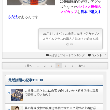
2000個限定
のＷ杯レアグッ
ズとなった
オバマ大統領の
マグカップ
を
日本で購入す
る方法
があるんです！
めざまし オバマ大統領のＷ杯マグカップと
スライムグラスの購入方法は？の続きを読
む »»
めざましツイートランキング
コメント：0
« 前へ
1
2
3
4
5
6
次へ »
最近話題の記事TOP10
大涌谷の黒たまごは自宅で作れるのか？箱根以外の温泉
で販売しているの？
夏の葬儀 女性の喪服は半袖で大丈夫？男性の上着は必