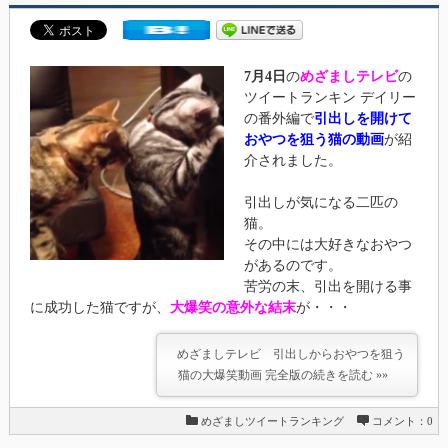
7月4日
の
めざましテレビ
の
ツイートランキン デイリー
の番外編で
引出しを開けて
おやつを狙う猫の動画
が紹
介されました。
引出しが気になる二匹の
猫。
その中には大好きなおやつ
があるのです。
苦労の末、引出を開ける事
に成功した猫ですが、
大爆笑の意外な結末
が・・・
めざましテレビ 引出しからおやつを狙う
猫の大爆笑動画 完全版の続きを読む »»
めざましツイートランキング
コメント：0