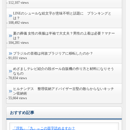
- 112,107 views
LINEのシュールな絵文字が意味不明と話題に プランキングと
は？
- 108,492 views
夏の葬儀 女性の喪服は半袖で大丈夫？男性の上着は必要？マナー
は？
- 104,281 views
ブラジルの首都は何故ブラジリアに移転したのか？
- 91,031 views
めざましテレビ紹介の段ボール自販機の作り方と材料になりそう
なもの
- 70,834 views
ヒルナンデス 整理収納アドバイザー古堅の散らからないキッチ
ン収納術
- 55,664 views
おすすめ記事
「浮気」「九」←この苗字読めますか？