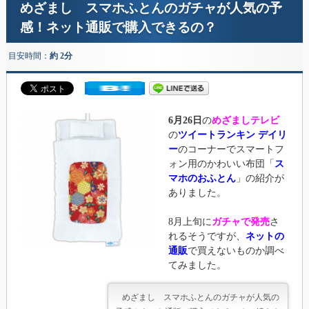
めざまし スマホふとんのガチャが人気の予
感！ネット通販で購入できるの？
目安時間：
約 2分
6月26日
の
めざましテレビ
の
ツイートランキン デイリ
ー
のコーナーでスマートフ
ォン用のかわいい布団「
ス
マホのおふとん
」の紹介が
ありました。
8月上旬に
ガチャで発売
さ
れるそうですが、
ネットの
通販
で買えないものか調べ
てみました。
めざまし スマホふとんのガチャが人気の