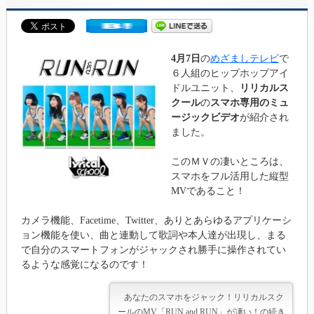
4月7日
の
めざましテレビ
で
６人組のヒップホップアイ
ドルユニット、
リリカルス
クール
の
スマホ専用のミュ
ージックビデオ
が紹介され
ました。
このＭＶの凄いところは、
スマホをフル活用した縦型
MVであること！
カメラ機能、Facetime、Twit­ter、ありとあらゆるアプリケーシ
ョン機能を使い、曲と連動して歌詞や本人達が出現し、まる
で自分のスマートフォンがジャックされ勝手に操作されてい
るような感覚になるのです！
あなたのスマホをジャック！リリカルスク
ールのMV「RUN and RUN」が凄い！の続き