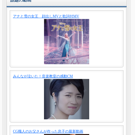
話題の動画
アナと雪の女王 顔出しMVと歌詞付MV
みんなが泣いた！音楽教室の感動CM
CG職人のお父さんが作った息子の最新動画