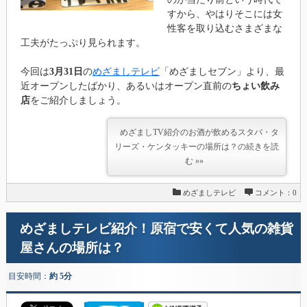
すから、やはりそこには女
性客を取り込むさまざまな
工夫がたっぷり見られます。
今回は
3月31日
の
めざましテレビ
「めざましセブン」より、最
近オープンしたばかり、あるいはオープン直前の
ちょい飲み
店
をご紹介しましょう。
めざましTV紹介のお酒が飲めるスタバ・タ
リーズ・ケンタッキーの場所は？の続きを読
む »»
めざましテレビ
コメント：0
めざましテレビ紹介！原宿で安くて人気の雑貨
屋さんの場所は？
目安時間：
約 5分