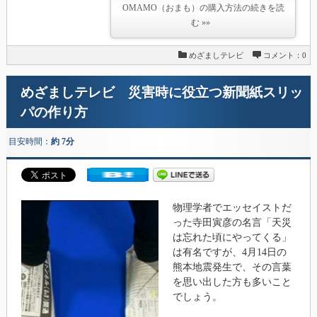
OMAMO（おまも）の購入方法の続きを読
む »»
めざましテレビ
コメント：0
めざましテレビ 災害時に役立つ新聞紙スリッ
パの作り方
目安時間：
約 7分
物理学者でエッセイストだ
った寺田寅彦の名言「天災
は忘れた頃にやってくる」
は有名ですが、4月14日の
熊本地震発生で、その言葉
を思い出した方も多いこと
でしょう。