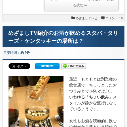
を読む »»
めざましテレビ
コメント：0
めざましTV紹介のお酒が飲めるスタバ・タリ
ーズ・ケンタッキーの場所は？
目安時間：
約 5分
最近、もともとは別業種の
飲食店で、ちょっとしたお
つまみとで1杯いただく、
いわゆる「
ちょい飲み
」ス
タイルが静かな流行になっ
ているようです。
女性もお酒を積極的に飲む
のが当たり前という時代で