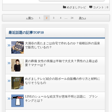
めざましテレビ
コメント：0
…
« 前へ
1
2
3
4
24
次へ »
最近話題の記事TOP10
大涌谷の黒たまごは自宅で作れるのか？箱根以外の温泉
で販売しているの？
夏の葬儀 女性の喪服は半袖で大丈夫？男性の上着は必
要？マナーは？
めざましテレビ紹介の段ボール自販機の作り方と材料に
なりそうなもの
LINEのシュールな絵文字が意味不明と話題に プラン
キングとは？