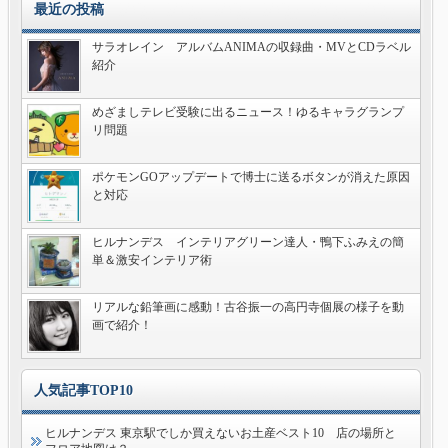
最近の投稿
サラオレイン アルバムANIMAの収録曲・MVとCDラベル
紹介
めざましテレビ受験に出るニュース！ゆるキャラグランプ
リ問題
ポケモンGOアップデートで博士に送るボタンが消えた原因
と対応
ヒルナンデス インテリアグリーン達人・鴨下ふみえの簡
単＆激安インテリア術
リアルな鉛筆画に感動！古谷振一の高円寺個展の様子を動
画で紹介！
人気記事TOP10
ヒルナンデス 東京駅でしか買えないお土産ベスト10 店の場所と