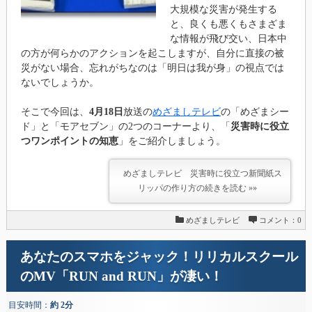
大規模な災害が発生する
と、良くも悪くもさまざま
な情報が飛び交い、日本中
の方が何らかのアクションを起こしますが、自分に直接の被
災がない場合、忘れがちなのは「明日は我が身」の視点では
ないでしょうか。
そこで今回は、
4月18日
放送の
めざましテレビ
の「めざまシー
ド」と「モアセブン」の2つのコーナーより、「
災害時に役立
つワンポイントの知恵
」をご紹介しましょう。
めざましテレビ 災害時に役立つ新聞紙ス
リッパの作り方の続きを読む »»
めざましテレビ
コメント：0
あなたのスマホをジャック！リリカルスクール
のMV「RUN and RUN」が凄い！
目安時間：
約 2分