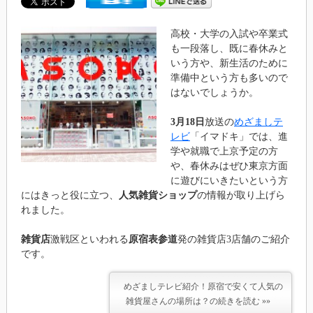
高校・大学の入試や卒業式
も一段落し、既に春休みと
いう方や、新生活のために
準備中という方も多いので
はないでしょうか。
3月18日
放送の
めざましテ
レビ
「イマドキ」では、進
学や就職で上京予定の方
や、春休みはぜひ東京方面
に遊びにいきたいという方
にはきっと役に立つ、
人気雑貨ショップ
の情報が取り上げら
れました。
雑貨店
激戦区といわれる
原宿表参道
発の雑貨店3店舗のご紹介
です。
めざましテレビ紹介！原宿で安くて人気の
雑貨屋さんの場所は？の続きを読む »»