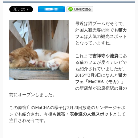
最近は猫ブームだそうで、
外国人観光客の間でも
猫カ
フェ
は人気の観光スポット
となっていますね。
これまで
吉祥寺
や
池袋
にあ
る猫カフェが度々テレビで
も紹介されていましたが、
2016年3月9日になんと
猫カ
フェ「MoCHA（モカ）」
の新店舗がJR原宿駅の目の
前にオープンしました。
この原宿店のMoCHAの様子は3月20日放送のサンデージャポ
ンでも紹介され、今後も
原宿・表参道の人気スポット
として
注目されそうです。