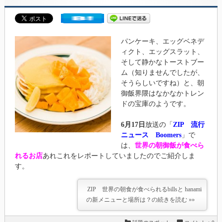
パンケーキ、エッグベネデ
ィクト、エッグスラット、
そして静かなトーストブー
ム（知りませんでしたが、
そうらしいですね）と、朝
御飯界隈はなかなかトレン
ドの宝庫のようです。
6月17日
放送の「
ZIP 流行
ニュース Boomers
」で
は、
世界の朝御飯が食べら
れるお店
あれこれをレポートしていましたのでご紹介しま
す。
ZIP 世界の朝食が食べられるbillsと hanami
の新メニューと場所は？の続きを読む »»