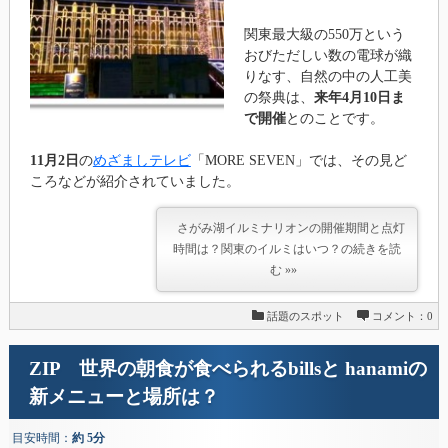
関東最大級の550万という
おびただしい数の電球が織
りなす、自然の中の人工美
の祭典は、
来年4月10日ま
で開催
とのことです。
11月2日
の
めざましテレビ
「MORE SEVEN」では、その見ど
ころなどが紹介されていました。
さがみ湖イルミナリオンの開催期間と点灯
時間は？関東のイルミはいつ？の続きを読
む »»
話題のスポット
コメント：0
ZIP 世界の朝食が食べられるbillsと hanamiの
新メニューと場所は？
目安時間：
約 5分