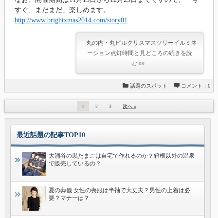
すぐ、まだまだ」楽しめます。
http://www.brightxmas2014.com/story01
丸の内・丸ビルクリスマスツリーイルミネ
ーション点灯時間と見どころの続きを読
む »»
話題のスポット
コメント：0
1
2
3
次へ »
最近話題の記事TOP10
大涌谷の黒たまごは自宅で作れるのか？箱根以外の温泉
で販売しているの？
夏の葬儀 女性の喪服は半袖で大丈夫？男性の上着は必
要？マナーは？