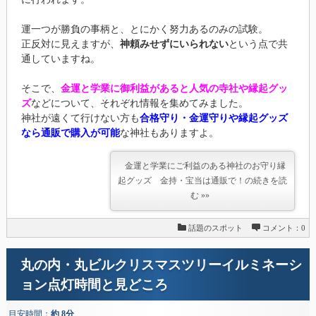
運一つが勝負の事柄と、とにかく努力あるのみの試験。
正反対に見えますが、
神頼みせずにいられない
という点で共
通していますね。
そこで、
金運と学業に御利益があると人気の寺社や縁起グッ
ズ
などについて、それぞれ情報を集めてみました。
神社が遠くて行けない方も
合格守り・金運守りや縁起グッズ
なら通販で購入が可能
な神社もありますよ。
金運と学業にご利益のある神社のお守り縁
起グッズ 金持・宝当は通販で！の続きを読
む »»
話題のスポット
コメント：0
丸の内・丸ビルクリスマスツリーイルミネーシ
ョン点灯時間と見どころ
目安時間：
約 8分