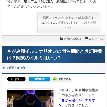
私も早速、
猫カフェ「MoCHA」原宿店
に行ってみましたの
で、ご紹介したいと思います。
原宿にオープンした猫カフェMoCHAはご
はんタイムの時間がおすすめ！の続きを読
む »»
話題のスポット
コメント：0
さがみ湖イルミナリオンの開催期間と点灯時間
は？関東のイルミはいつ？
目安時間：
約 5分
10月31日、神奈川県相模原
市のさがみ湖リゾートで、
「
さがみ湖イルミナリオ
ン
」が始まりました。