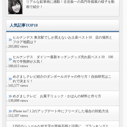
リアルな鉛筆画に感動！古谷振一の高円寺個展の様子を動
画で紹介！
人気記事TOP10
ヒルナンデス 東京駅でしか買えないお土産ベスト10 店の場所と
フロア地図は？
- 203,892 views
ヒルナンデス ダイソー最新キッチングッズ売れ筋ベスト10 100
均で半熟卵が人気！
- 180,613 views
めざましテレビ紹介のダンボールガチャの作り方！自由研究はこ
れで決まり！
- 143,177 views
めざましテレビ お菓子リュック・かばんの材料と作り方
- 139,099 views
iPhone ios7.1.2のアップデート中にフリーズした場合の対処方法
- 112,107 views
LINEのシュールな絵文字が意味不明と話題に プランキングと