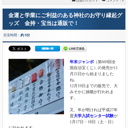
話題のスポット
コメント：0
金運と学業にご利益のある神社のお守り縁起グ
ッズ 金持・宝当は通販で！
目安時間：
約 9分
年末ジャンボ
（第669回全
国自治宝くじ）の発売が11
月21日から始まりました
ね。
12月19日までの販売で、大
みそかに抽籤が行われま
す。
又、年が明ければ平成27年
度
大学入試センター試験
が
1月17日・18日（土・日）
に行われます。