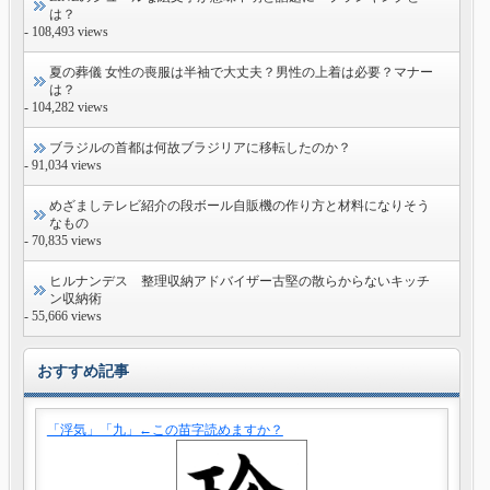
は？
- 108,493 views
夏の葬儀 女性の喪服は半袖で大丈夫？男性の上着は必要？マナー
は？
- 104,282 views
ブラジルの首都は何故ブラジリアに移転したのか？
- 91,034 views
めざましテレビ紹介の段ボール自販機の作り方と材料になりそう
なもの
- 70,835 views
ヒルナンデス 整理収納アドバイザー古堅の散らからないキッチ
ン収納術
- 55,666 views
おすすめ記事
「浮気」「九」←この苗字読めますか？