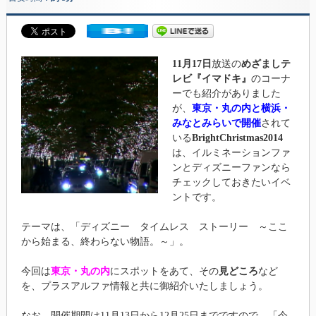
11月17日
放送の
めざましテ
レビ『イマドキ』
のコーナ
ーでも紹介がありました
が、
東京・丸の内と横浜・
みなとみらいで開催
されて
いる
BrightChristmas2014
は、イルミネーションファ
ンとディズニーファンなら
チェックしておきたいイベ
ントです。
テーマは、「ディズニー タイムレス ストーリー ～ここ
から始まる、終わらない物語。～」。
今回は
東京・丸の内
にスポットをあて、その
見どころ
など
を、プラスアルファ情報と共に御紹介いたしましょう。
なお、開催期間は11月13日から12月25日までですので、「今