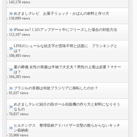
- 143,178 views
めざましテレビ お菓子リュック・かばんの材料と作り方
- 139,099 views
iPhone ios7.1.2のアップデート中にフリーズした場合の対処方法
- 112,107 views
LINEのシュールな絵文字が意味不明と話題に プランキングと
は？
- 108,493 views
夏の葬儀 女性の喪服は半袖で大丈夫？男性の上着は必要？マナー
は？
- 104,285 views
ブラジルの首都は何故ブラジリアに移転したのか？
- 91,037 views
めざましテレビ紹介の段ボール自販機の作り方と材料になりそう
なもの
- 70,837 views
ヒルナンデス 整理収納アドバイザー古堅の散らからないキッチ
ン収納術
- 55,666 views