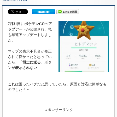
7月31日
に
ポケモンGO
の
ア
ップデート
が公開され、私
も早速アップデートしまし
た。
マップの表示不具合が修正
されて良かったと思ってい
たら、「
博士に送る
」ボタ
ンが
表示されない
！
これは困ったバグだと思っていたら、原因と対応は簡単なも
のでした＾＾
スポンサーリンク