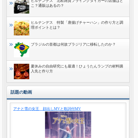
ヒルナンデス 北欧雑貨フライングタイガーの店舗はど
こ？通販はあるの？
ヒルナンデス 特製「唐揚げチャーハン」の作り方と調
理ポイントとは？
ブラジルの首都は何故ブラジリアに移転したのか？
夏休みの自由研究にも最適！ひょうたんランプの材料購
入先と作り方
話題の動画
アナと雪の女王 顔出しMVと歌詞付MV