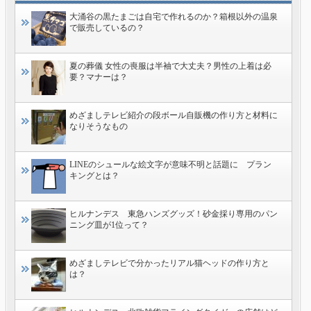
大涌谷の黒たまごは自宅で作れるのか？箱根以外の温泉
で販売しているの？
夏の葬儀 女性の喪服は半袖で大丈夫？男性の上着は必
要？マナーは？
めざましテレビ紹介の段ボール自販機の作り方と材料に
なりそうなもの
LINEのシュールな絵文字が意味不明と話題に プラン
キングとは？
ヒルナンデス 東急ハンズグッズ！砂金採り専用のパン
ニング皿が1位って？
めざましテレビで分かったリアル猫ヘッドの作り方と
は？