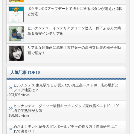
ポケモンGOアップデートで博士に送るボタンが消えた原因
と対応
ヒルナンデス インテリアグリーン達人・鴨下ふみえの簡
単＆激安インテリア術
リアルな鉛筆画に感動！古谷振一の高円寺個展の様子を動
画で紹介！
人気記事TOP10
ヒルナンデス 東京駅でしか買えないお土産ベスト10 店の場所と
フロア地図は？
- 203,896 views
ヒルナンデス ダイソー最新キッチングッズ売れ筋ベスト10 100
均で半熟卵が人気！
- 180,615 views
めざましテレビ紹介のダンボールガチャの作り方！自由研究はこ
れで決まり！