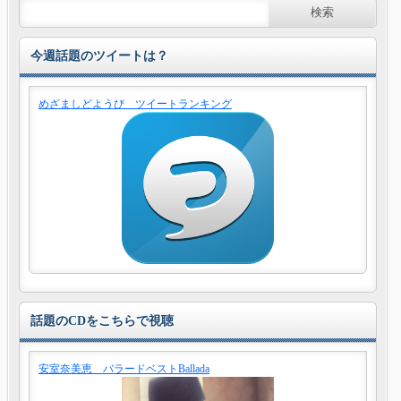
今週話題のツイートは？
めざましどようび ツイートランキング
話題のCDをこちらで視聴
安室奈美恵 バラードベストBallada