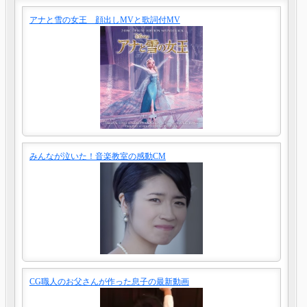
アナと雪の女王 顔出しMVと歌詞付MV
みんなが泣いた！音楽教室の感動CM
CG職人のお父さんが作った息子の最新動画