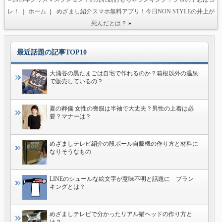
レ！
｜
ホーム
｜
めざまし紹介スマホ無料アプリ！今日NON STYLEの井上が
死んだとは？
»
最近話題の記事TOP10
大涌谷の黒たまごは自宅で作れるのか？箱根以外の温泉
で販売しているの？
夏の葬儀 女性の喪服は半袖で大丈夫？男性の上着は必
要？マナーは？
めざましテレビ紹介の段ボール自販機の作り方と材料に
なりそうなもの
LINEのシュールな絵文字が意味不明と話題に プラン
キングとは？
めざましテレビで分かったリアル猫ヘッドの作り方と
は？