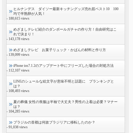
ヒルナンデス ダイソー最新キッチングッズ売れ筋ベスト10 100
均で半熟卵が人気！
- 180,615 views
めざましテレビ紹介のダンボールガチャの作り方！自由研究はこ
れで決まり！
- 143,178 views
めざましテレビ お菓子リュック・かばんの材料と作り方
- 139,099 views
iPhone ios7.1.2のアップデート中にフリーズした場合の対処方法
- 112,107 views
LINEのシュールな絵文字が意味不明と話題に プランキングと
は？
- 108,493 views
夏の葬儀 女性の喪服は半袖で大丈夫？男性の上着は必要？マナー
は？
- 104,285 views
ブラジルの首都は何故ブラジリアに移転したのか？
- 91,038 views