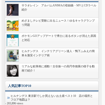
サラオレイン アルバムANIMAの収録曲・MVとCDラベル
紹介
めざましテレビ受験に出るニュース！ゆるキャラグランプ
リ問題
ポケモンGOアップデートで博士に送るボタンが消えた原因
と対応
ヒルナンデス インテリアグリーン達人・鴨下ふみえの簡
単＆激安インテリア術
リアルな鉛筆画に感動！古谷振一の高円寺個展の様子を動
画で紹介！
人気記事TOP10
ヒルナンデス 東京駅でしか買えないお土産ベスト10 店の場所と
フロア地図は？
- 203,896 views