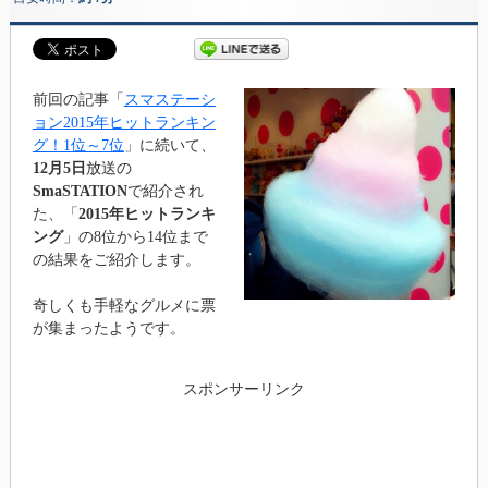
前回の記事「
スマステーシ
ョン2015年ヒットランキン
グ！1位～7位
」に続いて、
12月5日
放送の
SmaSTATION
で紹介され
た、「
2015年ヒットランキ
ング
」の8位から14位まで
の結果をご紹介します。
奇しくも手軽なグルメに票
が集まったようです。
スポンサーリンク