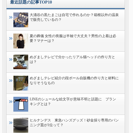
最近話題の記事TOP10
大涌谷の黒たまごは自宅で作れるのか？箱根以外の温泉
で販売しているの？
夏の葬儀 女性の喪服は半袖で大丈夫？男性の上着は必
要？マナーは？
めざましテレビで分かったリアル猫ヘッドの作り方と
は？
めざましテレビ紹介の段ボール自販機の作り方と材料に
なりそうなもの
LINEのシュールな絵文字が意味不明と話題に プラン
キングとは？
ヒルナンデス 東急ハンズグッズ！砂金採り専用のパン
ニング皿が1位って？