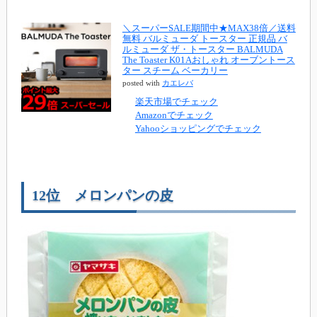
＼スーパーSALE期間中★MAX38倍／送料
無料 バルミューダ トースター 正規品 バ
ルミューダ ザ・トースター BALMUDA
The Toaster K01Aおしゃれ オーブントース
ター スチーム ベーカリー
posted with
カエレバ
楽天市場でチェック
Amazonでチェック
Yahooショッピングでチェック
12位 メロンパンの皮