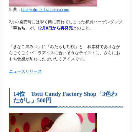
出典：
http://cdn-ak.f.st-hatena.com
2月の発売時には瞬く間に売れてしまった和風ハーゲンダッツ
「
華もち
」が、
12月8日から再発売
とのこと。
「きなこ黒みつ」に「みたらし胡桃」と、和素材でありなが
らごくごくバニラアイスに合いそうなテイストに、さらにお
もち食感が加わったぜいたくアイスです。
ニュースリリース
14位 Totti Candy Factory Shop「3色わ
たがし」500円