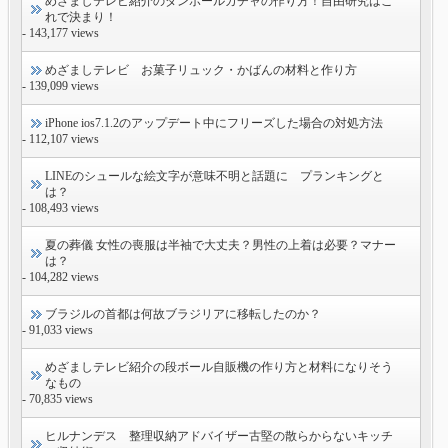
めざましテレビ紹介のダンボールガチャの作り方！自由研究はこ
れで決まり！
- 143,177 views
めざましテレビ お菓子リュック・かばんの材料と作り方
- 139,099 views
iPhone ios7.1.2のアップデート中にフリーズした場合の対処方法
- 112,107 views
LINEのシュールな絵文字が意味不明と話題に プランキングと
は？
- 108,493 views
夏の葬儀 女性の喪服は半袖で大丈夫？男性の上着は必要？マナー
は？
- 104,282 views
ブラジルの首都は何故ブラジリアに移転したのか？
- 91,033 views
めざましテレビ紹介の段ボール自販機の作り方と材料になりそう
なもの
- 70,835 views
ヒルナンデス 整理収納アドバイザー古堅の散らからないキッチ