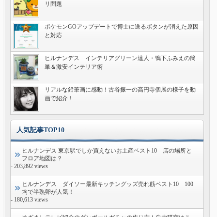
リ問題
ポケモンGOアップデートで博士に送るボタンが消えた原因
と対応
ヒルナンデス インテリアグリーン達人・鴨下ふみえの簡
単＆激安インテリア術
リアルな鉛筆画に感動！古谷振一の高円寺個展の様子を動
画で紹介！
人気記事TOP10
ヒルナンデス 東京駅でしか買えないお土産ベスト10 店の場所と
フロア地図は？
- 203,892 views
ヒルナンデス ダイソー最新キッチングッズ売れ筋ベスト10 100
均で半熟卵が人気！
- 180,613 views