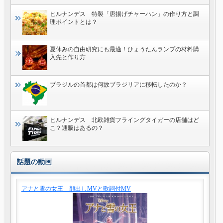
ヒルナンデス 特製「唐揚げチャーハン」の作り方と調
理ポイントとは？
夏休みの自由研究にも最適！ひょうたんランプの材料購
入先と作り方
ブラジルの首都は何故ブラジリアに移転したのか？
ヒルナンデス 北欧雑貨フライングタイガーの店舗はど
こ？通販はあるの？
話題の動画
アナと雪の女王 顔出しMVと歌詞付MV