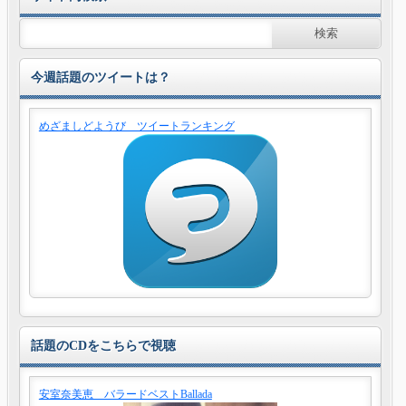
今週話題のツイートは？
めざましどようび ツイートランキング
話題のCDをこちらで視聴
安室奈美恵 バラードベストBallada