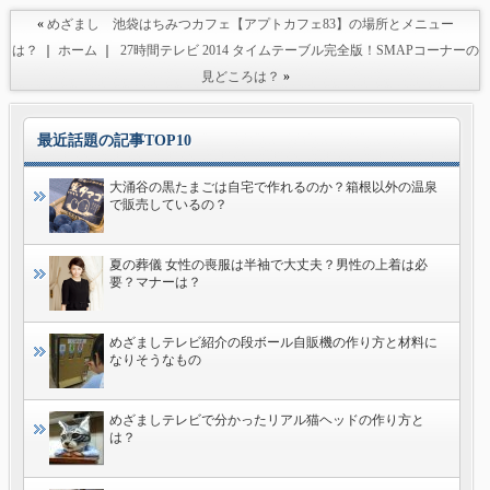
«
めざまし 池袋はちみつカフェ【アプトカフェ83】の場所とメニュー
は？
｜
ホーム
｜
27時間テレビ 2014 タイムテーブル完全版！SMAPコーナーの
見どころは？
»
最近話題の記事TOP10
大涌谷の黒たまごは自宅で作れるのか？箱根以外の温泉
で販売しているの？
夏の葬儀 女性の喪服は半袖で大丈夫？男性の上着は必
要？マナーは？
めざましテレビ紹介の段ボール自販機の作り方と材料に
なりそうなもの
めざましテレビで分かったリアル猫ヘッドの作り方と
は？