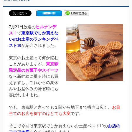
7月21日
放送の
ヒルナンデ
ス！
で
東京駅でしか買えな
いのお土産のランキングベ
スト10
が紹介されました。
東京のお土産って何か悩む
ことがありますが、
東京駅
限定品のお菓子やスイーツ
なら新幹線に乗る時にも買
えますし、これからの夏休
みやお盆休みの帰省時にも
喜ばれますよね。
でも、東京駅と言っても１階から地下まで構内は広く、
お目
当てのお店を探すのはとても大変
です。
そこで今回は東京駅でしか買えないお土産ベスト10の
お店の