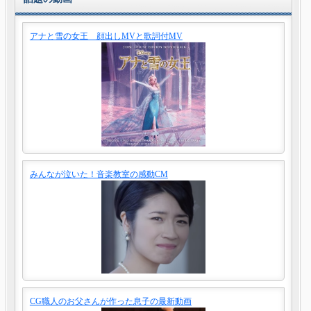
アナと雪の女王 顔出しMVと歌詞付MV
みんなが泣いた！音楽教室の感動CM
CG職人のお父さんが作った息子の最新動画