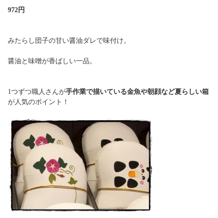
972円
みたらし団子の甘い醤油ダレで味付け。
醤油と味噌が香ばしい一品。
1つずつ職人さんが
手作業で描いている金魚や朝顔など夏らしい箱
が人気のポイント！