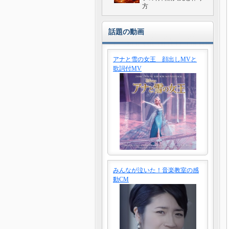
方
話題の動画
アナと雪の女王 顔出しMVと
歌詞付MV
みんなが泣いた！音楽教室の感
動CM