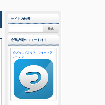
！
サイト内検索
今週話題のツイートは？
めざましどようび ツイートラ
ンキング