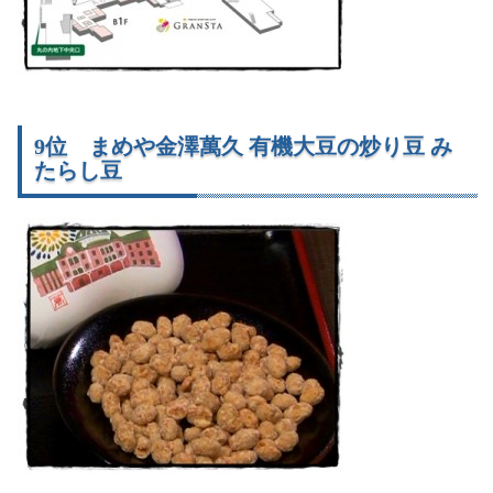
9位 まめや金澤萬久 有機大豆の炒り豆 み
たらし豆