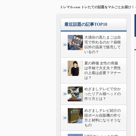
トレマル.com トレたての話題をマルごとお届け！
最近話題の記事TOP10
大涌谷の黒たまごは自
宅で作れるのか？箱根
以外の温泉で販売して
いるの？
夏の葬儀 女性の喪服
は半袖で大丈夫？男性
の上着は必要？マナー
は？
めざましテレビで分か
ったリアル猫ヘッドの
作り方とは？
めざましテレビ紹介の
段ボール自販機の作り
方と材料になりそうな
もの