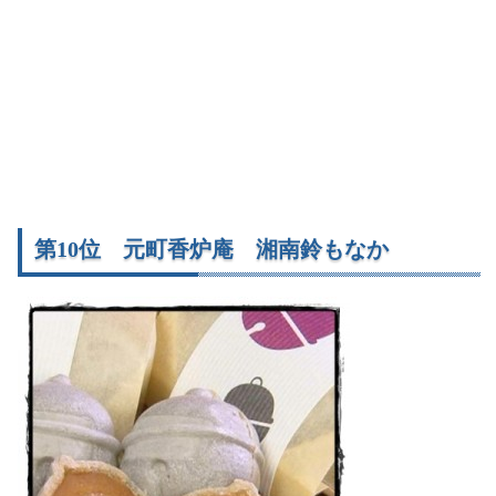
第10位 元町香炉庵 湘南鈴もなか