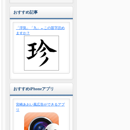
おすすめ記事
「浮気」「九」←この苗字読め
ますか？
おすすめiPhoneアプリ
宮崎あおい風広告ができるアプ
リ