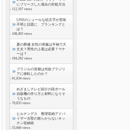
にフリーズした場合の対処方法
- 112,107 views
LINEのシュールな絵文字が意味
不明と話題に プランキングと
は？
- 108,493 views
夏の葬儀 女性の喪服は半袖で大
丈夫？男性の上着は必要？マナ
ーは？
- 104,282 views
ブラジルの首都は何故ブラジリ
アに移転したのか？
- 91,034 views
めざましテレビ紹介の段ボール
自販機の作り方と材料になりそ
うなもの
- 70,835 views
ヒルナンデス 整理収納アドバ
イザー古堅の散らからないキッ
チン収納術
- 55,666 views