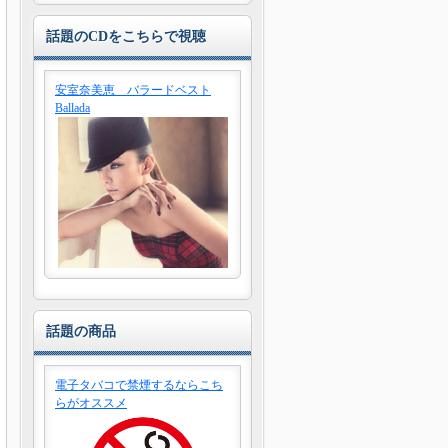
話題のCDをこちらで視聴
安室奈美恵 バラードベスト
Ballada
話題の商品
電子タバコで禁煙するならこち
らがオススメ