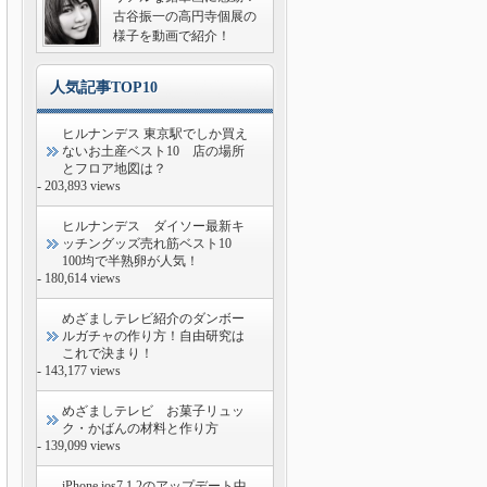
古谷振一の高円寺個展の
様子を動画で紹介！
人気記事TOP10
ヒルナンデス 東京駅でしか買え
ないお土産ベスト10 店の場所
とフロア地図は？
- 203,893 views
ヒルナンデス ダイソー最新キ
ッチングッズ売れ筋ベスト10
100均で半熟卵が人気！
- 180,614 views
めざましテレビ紹介のダンボー
ルガチャの作り方！自由研究は
これで決まり！
- 143,177 views
めざましテレビ お菓子リュッ
ク・かばんの材料と作り方
- 139,099 views
iPhone ios7.1.2のアップデート中