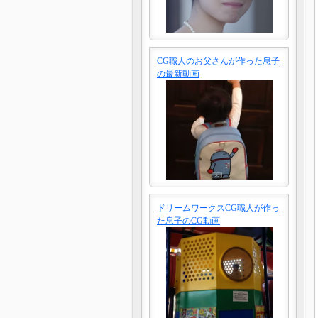
CG職人のお父さんが作った息子
の最新動画
ドリームワークスCG職人が作っ
た息子のCG動画