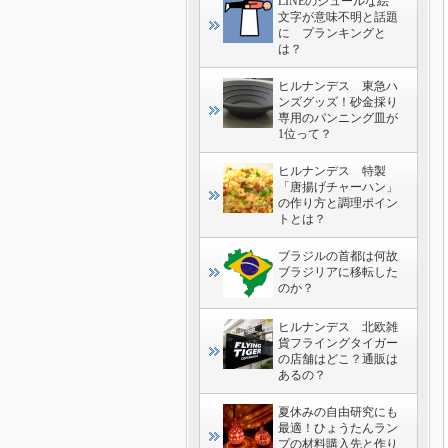
LINEのシュールな絵
文字が意味不明と話題
に プランキングと
は？
ヒルナンデス 東急ハ
ンズグッズ！砂金採り
専用のパンニング皿が
1位って？
ヒルナンデス 特製
「唐揚げチャーハン」
の作り方と調理ポイン
トとは？
ブラジルの首都は何故
ブラジリアに移転した
のか？
ヒルナンデス 北欧雑
貨フライングタイガー
の店舗はどこ？通販は
あるの？
夏休みの自由研究にも
最適！ひょうたんラン
プの材料購入先と作り