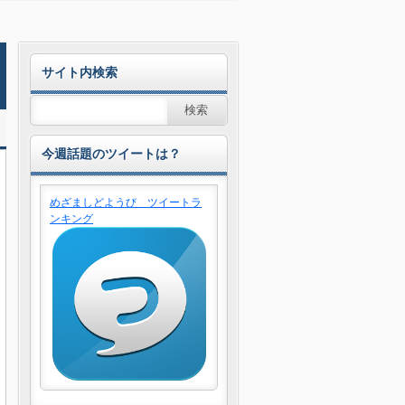
サイト内検索
今週話題のツイートは？
めざましどようび ツイートラ
ンキング