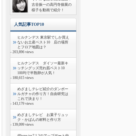
古谷振一の高円寺個展の
様子を動画で紹介！
人気記事TOP10
ヒルナンデス 東京駅でしか買え
ないお土産ベスト10 店の場所
とフロア地図は？
- 203,896 views
ヒルナンデス ダイソー最新キ
ッチングッズ売れ筋ベスト10
100均で半熟卵が人気！
- 180,615 views
めざましテレビ紹介のダンボー
ルガチャの作り方！自由研究は
これで決まり！
- 143,179 views
めざましテレビ お菓子リュッ
ク・かばんの材料と作り方
- 139,099 views
iPhone ios7.1.2のアップデート中