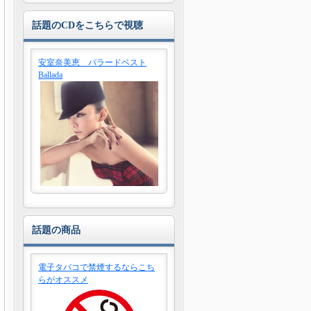
話題のCDをこちらで視聴
安室奈美恵 バラードベスト
Ballada
話題の商品
電子タバコで禁煙するならこち
らがオススメ