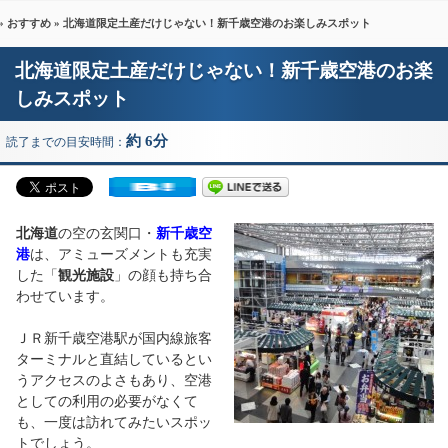
»
おすすめ
» 北海道限定土産だけじゃない！新千歳空港のお楽しみスポット
北海道限定土産だけじゃない！新千歳空港のお楽
しみスポット
約 6分
読了までの目安時間：
北海道
の空の玄関口・
新千歳空
港
は、アミューズメントも充実
した「
観光施設
」の顔も持ち合
わせています。
ＪＲ新千歳空港駅が国内線旅客
ターミナルと直結しているとい
うアクセスのよさもあり、空港
としての利用の必要がなくて
も、一度は訪れてみたいスポッ
トでしょう。