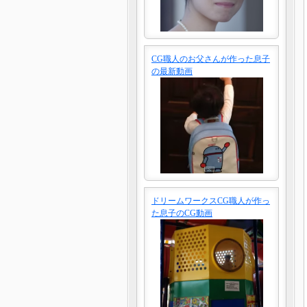
CG職人のお父さんが作った息子
の最新動画
ドリームワークスCG職人が作っ
た息子のCG動画