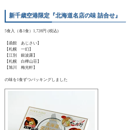
新千歳空港限定『北海道名店の味 詰合せ』
5食入（各1食）1,728円 (税込)
【函館 あじさい】
【札幌 一幻】
【江別 銀波露】
【札幌 白樺山荘】
【旭川 梅光軒】
の味を1食ずつパッキングしました