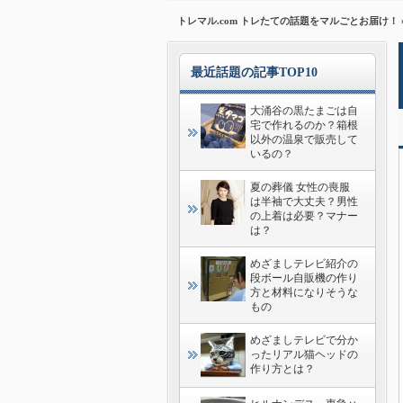
トレマル.com トレたての話題をマルごとお届け！
最近話題の記事TOP10
大涌谷の黒たまごは自
宅で作れるのか？箱根
以外の温泉で販売して
いるの？
夏の葬儀 女性の喪服
は半袖で大丈夫？男性
の上着は必要？マナー
は？
めざましテレビ紹介の
段ボール自販機の作り
方と材料になりそうな
もの
めざましテレビで分か
ったリアル猫ヘッドの
作り方とは？