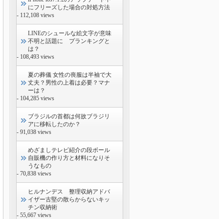
にフリーズした場合の対処方法
- 112,108 views
LINEのシュールな絵文字が意味
不明と話題に プランキングと
は？
- 108,493 views
夏の葬儀 女性の喪服は半袖で大
丈夫？男性の上着は必要？マナ
ーは？
- 104,285 views
ブラジルの首都は何故ブラジリ
アに移転したのか？
- 91,038 views
めざましテレビ紹介の段ボール
自販機の作り方と材料になりそ
うなもの
- 70,838 views
ヒルナンデス 整理収納アドバ
イザー古堅の散らからないキッ
チン収納術
- 55,667 views