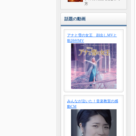
方
話題の動画
アナと雪の女王 顔出しMVと
歌詞付MV
みんなが泣いた！音楽教室の感
動CM