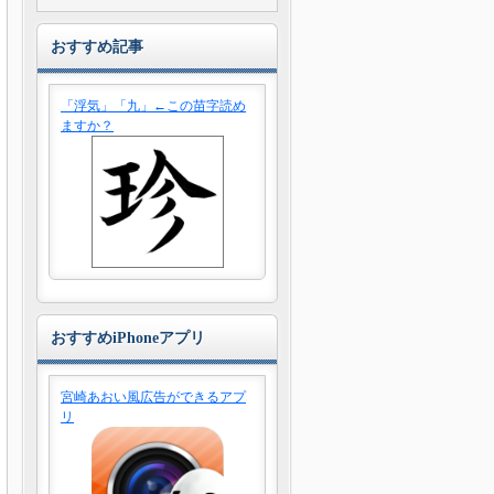
おすすめ記事
「浮気」「九」←この苗字読め
ますか？
おすすめiPhoneアプリ
宮崎あおい風広告ができるアプ
リ