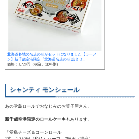
北海道各地の名店の味がセットになりました【ラーメ
ン】新千歳空港限定『北海道名店の味 詰合せ...
価格：1,728円（税込、送料別）
シャンティ モンシェール
あの堂島ロールでおなじみのお菓子屋さん。
新千歳空港限定のロールケーキ
もあります。
「堂島チーズ＆コーンロール」
1本 1,350円（税込）ハーフ 756円（税込）