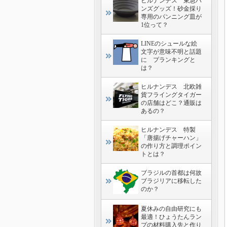
ヒルナンデス 東急ハ
ンズグッズ！砂金採り
専用のパンニング皿が
1位って？
LINEのシュールな絵
文字が意味不明と話題
に プランキングと
は？
ヒルナンデス 北欧雑
貨フライングタイガー
の店舗はどこ？通販は
あるの？
ヒルナンデス 特製
「唐揚げチャーハン」
の作り方と調理ポイン
トとは？
ブラジルの首都は何故
ブラジリアに移転した
のか？
夏休みの自由研究にも
最適！ひょうたんラン
プの材料購入先と作り