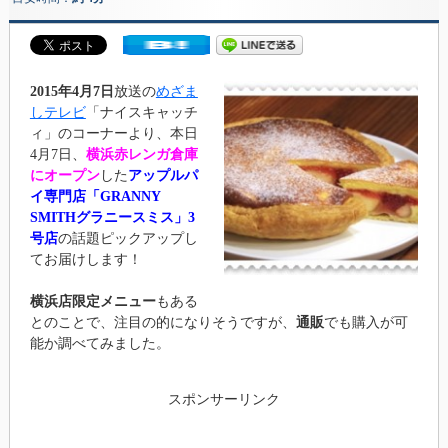
2015年4月7日
放送の
めざま
しテレビ
「ナイスキャッチ
ィ」のコーナーより、本日
4月7日、
横浜赤レンガ倉庫
にオープン
した
アップルパ
イ専門店「GRANNY
SMITHグラニースミス」3
号店
の話題ピックアップし
てお届けします！
横浜店限定メニュー
もある
とのことで、注目の的になりそうですが、
通販
でも購入が可
能か調べてみました。
スポンサーリンク