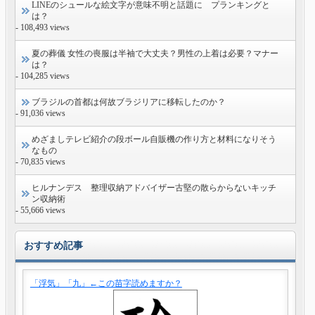
LINEのシュールな絵文字が意味不明と話題に プランキングと
は？
- 108,493 views
夏の葬儀 女性の喪服は半袖で大丈夫？男性の上着は必要？マナー
は？
- 104,285 views
ブラジルの首都は何故ブラジリアに移転したのか？
- 91,036 views
めざましテレビ紹介の段ボール自販機の作り方と材料になりそう
なもの
- 70,835 views
ヒルナンデス 整理収納アドバイザー古堅の散らからないキッチ
ン収納術
- 55,666 views
おすすめ記事
「浮気」「九」←この苗字読めますか？