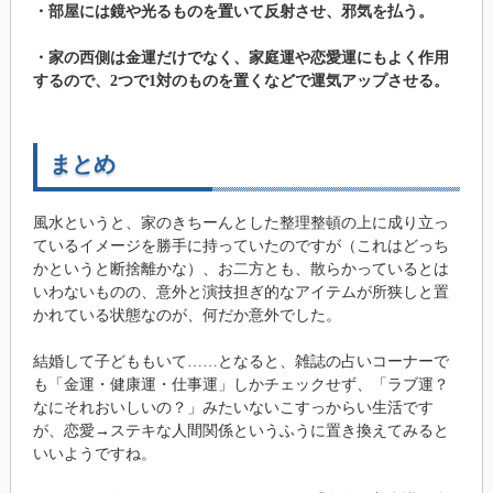
・部屋には鏡や光るものを置いて反射させ、邪気を払う。
・家の西側は金運だけでなく、家庭運や恋愛運にもよく作用
するので、2つで1対のものを置くなどで運気アップさせる。
まとめ
風水というと、家のきちーんとした整理整頓の上に成り立っ
ているイメージを勝手に持っていたのですが（これはどっち
かというと断捨離かな）、お二方とも、散らかっているとは
いわないものの、意外と演技担ぎ的なアイテムが所狭しと置
かれている状態なのが、何だか意外でした。
結婚して子どももいて……となると、雑誌の占いコーナーで
も「金運・健康運・仕事運」しかチェックせず、「ラブ運？
なにそれおいしいの？」みたいないこすっからい生活です
が、恋愛→ステキな人間関係というふうに置き換えてみると
いいようですね。