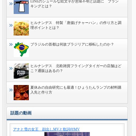
LINEのシュールな絵文字が意味不明と話題に プラン
キングとは？
ヒルナンデス 特製「唐揚げチャーハン」の作り方と調
理ポイントとは？
ブラジルの首都は何故ブラジリアに移転したのか？
ヒルナンデス 北欧雑貨フライングタイガーの店舗はど
こ？通販はあるの？
夏休みの自由研究にも最適！ひょうたんランプの材料購
入先と作り方
話題の動画
アナと雪の女王 顔出しMVと歌詞付MV