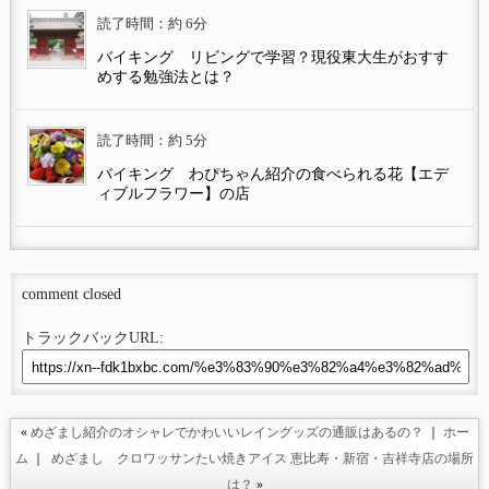
読了時間：約 6分
バイキング リビングで学習？現役東大生がおすす
めする勉強法とは？
読了時間：約 5分
バイキング わぴちゃん紹介の食べられる花【エデ
ィブルフラワー】の店
comment closed
トラックバックURL:
«
めざまし紹介のオシャレでかわいいレイングッズの通販はあるの？
｜
ホー
ム
｜
めざまし クロワッサンたい焼きアイス 恵比寿・新宿・吉祥寺店の場所
は？
»