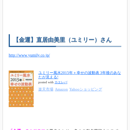
【金運】直居由美里（ユミリー）さん
http://www.yumily.co.jp/
ユミリー風水2015年＋幸せの波動表 3年後のあな
たが見える!
posted with
カエレバ
楽天市場
Amazon
Yahooショッピング