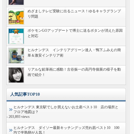
めざましテレビ受験に出るニュース！ゆるキャラグランプ
リ問題
ポケモンGOアップデートで博士に送るボタンが消えた原因
と対応
ヒルナンデス インテリアグリーン達人・鴨下ふみえの簡
単＆激安インテリア術
リアルな鉛筆画に感動！古谷振一の高円寺個展の様子を動
画で紹介！
人気記事TOP10
ヒルナンデス 東京駅でしか買えないお土産ベスト10 店の場所と
フロア地図は？
- 203,893 views
ヒルナンデス ダイソー最新キッチングッズ売れ筋ベスト10 100
均で半熟卵が人気！