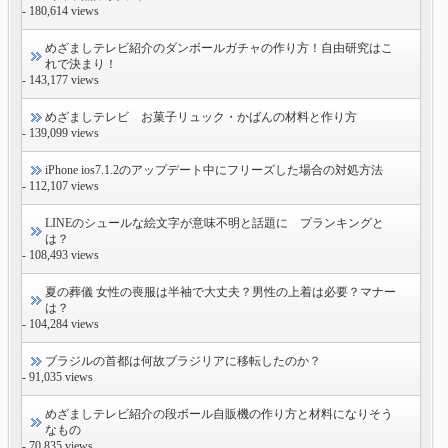
- 180,614 views
めざましテレビ紹介のダンボールガチャの作り方！自由研究はこ
れで決まり！
- 143,177 views
めざましテレビ お菓子リュック・かばんの材料と作り方
- 139,099 views
iPhone ios7.1.2のアップデート中にフリーズした場合の対処方法
- 112,107 views
LINEのシュールな絵文字が意味不明と話題に プランキングと
は？
- 108,493 views
夏の葬儀 女性の喪服は半袖で大丈夫？男性の上着は必要？マナー
は？
- 104,284 views
ブラジルの首都は何故ブラジリアに移転したのか？
- 91,035 views
めざましテレビ紹介の段ボール自販機の作り方と材料になりそう
なもの
- 70,835 views