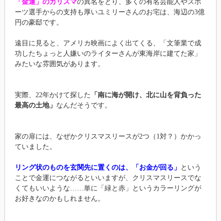
「金運」のカリスマ
の異名をとり、多くの有名芸能人やスポ
ーツ選手からの支持も厚いユミリーさんのお宅は、海辺の3億
円の豪邸です。
遠目に見ると、アメリカ映画によく出てくる、「文筆業で成
功したちょっと人嫌いのライターさんが東海岸に建てた家」
みたいな雰囲気があります。
実際、22年かけて探した
「南に海が開け、北に山を背負った
最高の土地」
なんだそうです。
家の扉には、なぜかクリスマスリースが2つ（1対？）かかっ
ていました。
リング状のものを玄関先に置くのは、「お金が回る」
という
ことで金運につながるといいますが、クリスマスリースでな
くてもいいような……単に「緑と赤」というカラーリングが
お好きなのかもしれません。