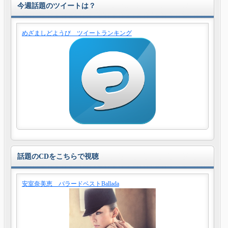
今週話題のツイートは？
めざましどようび ツイートランキング
話題のCDをこちらで視聴
安室奈美恵 バラードベストBallada