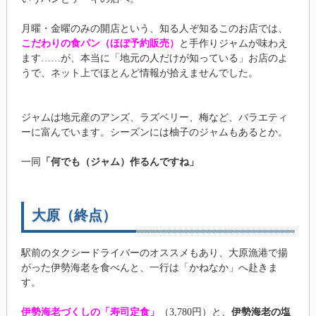
月曜・金曜のみの開店という、知る人ぞ知るこのお店では、
こだわりの食パン（ほぼ予約販売）
と手作りジャムが味わえ
ます……が、本当に「地元の人だけが知っている」お店のよ
うで、ネット上でほとんど情報が拾えませんでした。
ジャムは地元産のアンズ、ラズベリー、梅など、バラエティ
ーに富んでいます。シーズンには柚子のジャムもあるとか。
一同
「何でも（ジャム）作るんですね」
大原（終点）
駅前のタクシードライバーのオススメもあり、大原漁港で揚
がった伊勢海老を食べんと、一行は「かねなか」へ赴きま
す。
伊勢海老づくしの「寿司定食」
（3,780円）と、
伊勢海老の塩