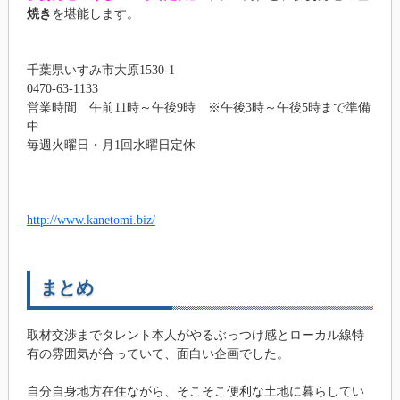
焼き
を堪能します。
千葉県いすみ市大原1530-1
0470-63-1133
営業時間 午前11時～午後9時 ※午後3時～午後5時まで準備
中
毎週火曜日・月1回水曜日定休
http://www.kanetomi.biz/
まとめ
取材交渉までタレント本人がやるぶっつけ感とローカル線特
有の雰囲気が合っていて、面白い企画でした。
自分自身地方在住ながら、そこそこ便利な土地に暮らしてい