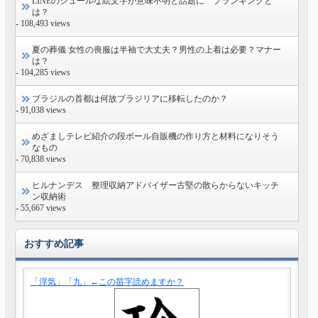
LINEのシュールな絵文字が意味不明と話題に プランキングと
は？
- 108,493 views
夏の葬儀 女性の喪服は半袖で大丈夫？男性の上着は必要？マナー
は？
- 104,285 views
ブラジルの首都は何故ブラジリアに移転したのか？
- 91,038 views
めざましテレビ紹介の段ボール自販機の作り方と材料になりそう
なもの
- 70,838 views
ヒルナンデス 整理収納アドバイザー古堅の散らからないキッチ
ン収納術
- 55,667 views
おすすめ記事
「浮気」「九」←この苗字読めますか？