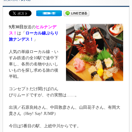
9月30日
放送の
ヒルナンデ
ス！
は「
ローカル線ぶらり
旅ナンデス！
」
人気の単線ローカル線・い
すみ鉄道の全10駅で途中下
車し、各所の名物やおいし
いものを探し求める旅の後
半戦。
コンセプトだけ聞けばのん
びりムードですが、その実態は……。
出演／石原良純さん、中田敦彦さん、山田花子さん、有岡大
貴さん（Hey! Say! JUMP）
今日は5番目の駅、上総中川からです。