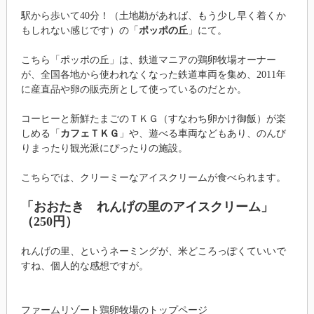
駅から歩いて40分！（土地勘があれば、もう少し早く着くか
もしれない感じです）の「
ポッポの丘
」にて。
こちら「ポッポの丘」は、鉄道マニアの鶏卵牧場オーナー
が、全国各地から使われなくなった鉄道車両を集め、2011年
に産直品や卵の販売所として使っているのだとか。
コーヒーと新鮮たまごのＴＫＧ（すなわち卵かけ御飯）が楽
しめる「
カフェＴＫＧ
」や、遊べる車両などもあり、のんび
りまったり観光派にぴったりの施設。
こちらでは、クリーミーなアイスクリームが食べられます。
「おおたき れんげの里のアイスクリーム」
（250円）
れんげの里、というネーミングが、米どころっぽくていいで
すね、個人的な感想ですが。
ファームリゾート鶏卵牧場のトップページ