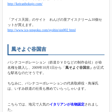
http://keiranbokujo.com/
「アイス天国」のサイト れんげの里アイスクリーム10個セ
ットが買えます。
http://www.ice-tengoku.com/syohin/sin002.html
風そよぐ谷国吉
パシナコーポレーション（鉄道ＤＶＤなどの制作会社）が命
名権を購入し、2009年10月1日から「
風そよぐ谷国吉」
が正式
な駅名なのだそうです。
ちなみに、パシナコーポレーションの代表取締役・鳥塚氏
は、いすみ鉄道の社長も務めていらっしゃいます。
こちらでは、地元で人気の
イタリアンが名物認定
されまし
た。