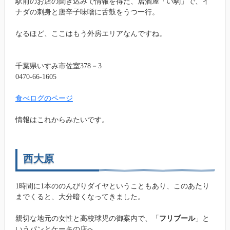
駅前のお店の聞き込みで情報を得た、居酒屋「い駒」で、イ
ナダの刺身と唐辛子味噌に舌鼓をうつ一行。
なるほど、ここはもう外房エリアなんですね。
千葉県いすみ市佐室378－3
0470-66-1605
食べログのページ
情報はこれからみたいです。
西大原
1時間に1本ののんびりダイヤということもあり、このあたり
までくると、大分暗くなってきました。
親切な地元の女性と高校球児の御案内で、「
フリブール
」と
いうパンとケーキの店へ。