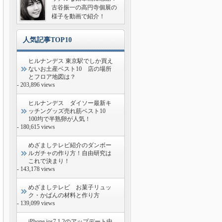
古谷振一の高円寺個展の
様子を動画で紹介！
人気記事TOP10
ヒルナンデス 東京駅でしか買え
ないお土産ベスト10 店の場所
とフロア地図は？
- 203,896 views
ヒルナンデス ダイソー最新キ
ッチングッズ売れ筋ベスト10
100均で半熟卵が人気！
- 180,615 views
めざましテレビ紹介のダンボー
ルガチャの作り方！自由研究は
これで決まり！
- 143,178 views
めざましテレビ お菓子リュッ
ク・かばんの材料と作り方
- 139,099 views
iPhone ios7.1.2のアップデート中