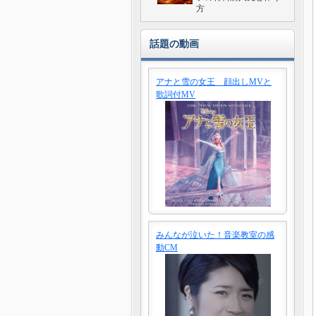
方
話題の動画
アナと雪の女王 顔出しMVと
歌詞付MV
みんなが泣いた！音楽教室の感
動CM