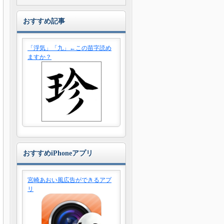
おすすめ記事
「浮気」「九」←この苗字読め
ますか？
おすすめiPhoneアプリ
宮崎あおい風広告ができるアプ
リ