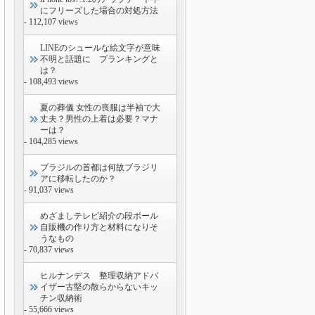
にフリーズした場合の対処方法
- 112,107 views
LINEのシュールな絵文字が意味
不明と話題に プランキングと
は？
- 108,493 views
夏の葬儀 女性の喪服は半袖で大
丈夫？男性の上着は必要？マナ
ーは？
- 104,285 views
ブラジルの首都は何故ブラジリ
アに移転したのか？
- 91,037 views
めざましテレビ紹介の段ボール
自販機の作り方と材料になりそ
うなもの
- 70,837 views
ヒルナンデス 整理収納アドバ
イザー古堅の散らからないキッ
チン収納術
- 55,666 views