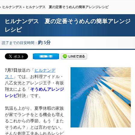
»
ヒルナンデス
» ヒルナンデス 夏の定番そうめんの簡単アレンジレシピ
ヒルナンデス 夏の定番そうめんの簡単アレンジ
レシピ
約 5分
読了までの目安時間：
7月7日
放送の「
ヒルナンデ
ス！
」では、お料理アイドル・
八乙女光とアレンジ王子・有坂
翔太による「
そうめんアレンジ
レシピ
対決」です。
気温も上がり、夏季休暇の家族
が家でランチをとる機会も増え
るこれからの季節、もう「また
そうめん？」とは言わせない、
そんな創意工夫あふれるレシピ