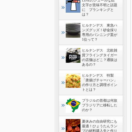
LINEのシュールな絵
文字が意味不明と話題
に プランキングと
は？
ヒルナンデス 東急ハ
ンズグッズ！砂金採り
専用のパンニング皿が
1位って？
ヒルナンデス 北欧雑
貨フライングタイガー
の店舗はどこ？通販は
あるの？
ヒルナンデス 特製
「唐揚げチャーハン」
の作り方と調理ポイン
トとは？
ブラジルの首都は何故
ブラジリアに移転した
のか？
夏休みの自由研究にも
最適！ひょうたんラン
プの材料購入先と作り