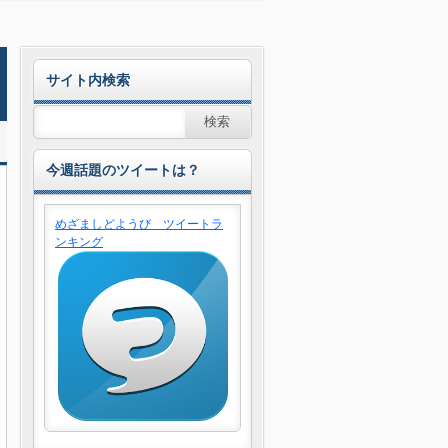
サイト内検索
今週話題のツイートは？
めざましどようび ツイートラ
ンキング