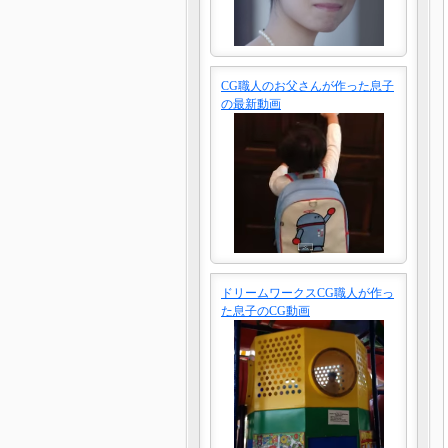
CG職人のお父さんが作った息子
の最新動画
ドリームワークスCG職人が作っ
た息子のCG動画