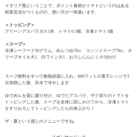
イタリア風ということで、ポイント食材がトマトというのはある
程度見当がつくものの、使い方が一味違います。
＜トッピング＞
グリーンアスパラガス1本、トマト0.5個、冷凍トマト1個
＜スープ＞
冷凍シーフード50グラム、めんつゆ70cc コンソメスープ70cc、オ
リーブオイル大1、白ワイン大1、おろしにんにく小3分の1
スープ材料をすべて耐熱容器に入れ、600ワットの電子レンジで3
分加熱した後、氷水で冷やします
ゆでめんを器に盛り付け、ゆでたアスパラ、ザク切りのトマトを
トッピングした後、スープを全体に回しかけてから、冷凍トマト
をすりおろしてトッピングしたら出来上がり！
ザ・夏という感じのメニューですね。