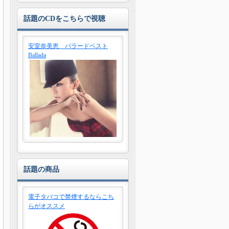
話題のCDをこちらで視聴
安室奈美恵 バラードベスト
Ballada
話題の商品
電子タバコで禁煙するならこち
らがオススメ