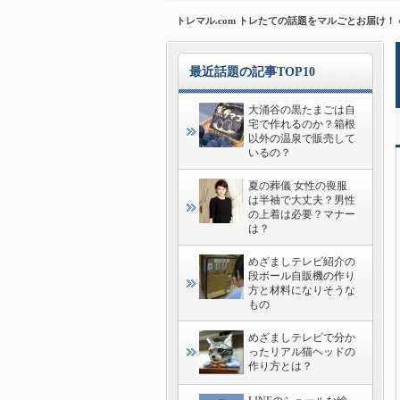
トレマル.com トレたての話題をマルごとお届け！
最近話題の記事TOP10
大涌谷の黒たまごは自
宅で作れるのか？箱根
以外の温泉で販売して
いるの？
夏の葬儀 女性の喪服
は半袖で大丈夫？男性
の上着は必要？マナー
は？
めざましテレビ紹介の
段ボール自販機の作り
方と材料になりそうな
もの
めざましテレビで分か
ったリアル猫ヘッドの
作り方とは？