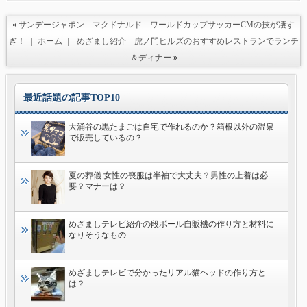
«
サンデージャポン マクドナルド ワールドカップサッカーCMの技が凄す
ぎ！
｜
ホーム
｜
めざまし紹介 虎ノ門ヒルズのおすすめレストランでランチ
＆ディナー
»
最近話題の記事TOP10
大涌谷の黒たまごは自宅で作れるのか？箱根以外の温泉
で販売しているの？
夏の葬儀 女性の喪服は半袖で大丈夫？男性の上着は必
要？マナーは？
めざましテレビ紹介の段ボール自販機の作り方と材料に
なりそうなもの
めざましテレビで分かったリアル猫ヘッドの作り方と
は？