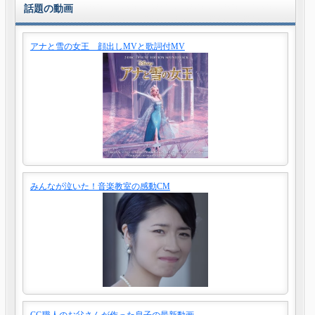
話題の動画
アナと雪の女王 顔出しMVと歌詞付MV
みんなが泣いた！音楽教室の感動CM