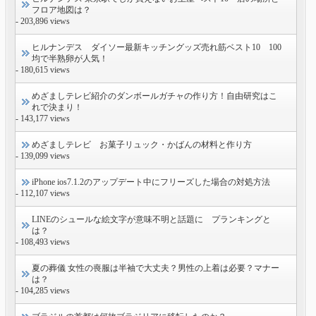
フロア地図は？
- 203,896 views
ヒルナンデス ダイソー最新キッチングッズ売れ筋ベスト10 100
均で半熟卵が人気！
- 180,615 views
めざましテレビ紹介のダンボールガチャの作り方！自由研究はこ
れで決まり！
- 143,177 views
めざましテレビ お菓子リュック・かばんの材料と作り方
- 139,099 views
iPhone ios7.1.2のアップデート中にフリーズした場合の対処方法
- 112,107 views
LINEのシュールな絵文字が意味不明と話題に プランキングと
は？
- 108,493 views
夏の葬儀 女性の喪服は半袖で大丈夫？男性の上着は必要？マナー
は？
- 104,285 views