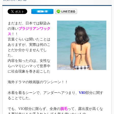
まだまだ、日本では馴染み
の薄い
ブラジリアンワック
ス
！！
言葉ぐらいは聞いたことは
ありますが、実際は何のこ
とだか分かりませんでし
た。
内容を知ったのは、女性な
らハマりにハマって世界中
に社会現象を巻き起こした
海外ドラマの映画版のワンシーン！！
水着を着るシーンで、アンダーヘアつまり、
VIO
部分に関す
ることでした。
でも、VIO部分に限らず、全身の
脱毛
って、露出度が高くな