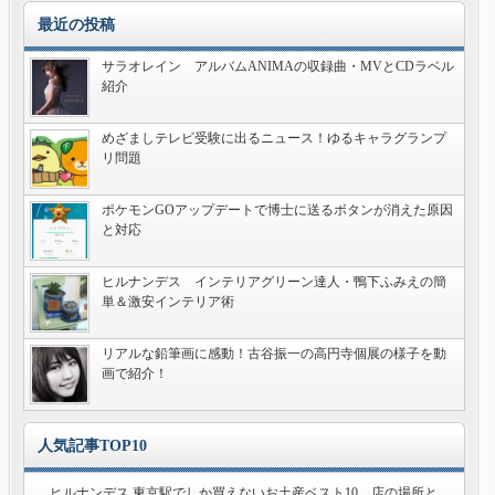
最近の投稿
サラオレイン アルバムANIMAの収録曲・MVとCDラベル
紹介
めざましテレビ受験に出るニュース！ゆるキャラグランプ
リ問題
ポケモンGOアップデートで博士に送るボタンが消えた原因
と対応
ヒルナンデス インテリアグリーン達人・鴨下ふみえの簡
単＆激安インテリア術
リアルな鉛筆画に感動！古谷振一の高円寺個展の様子を動
画で紹介！
人気記事TOP10
ヒルナンデス 東京駅でしか買えないお土産ベスト10 店の場所と