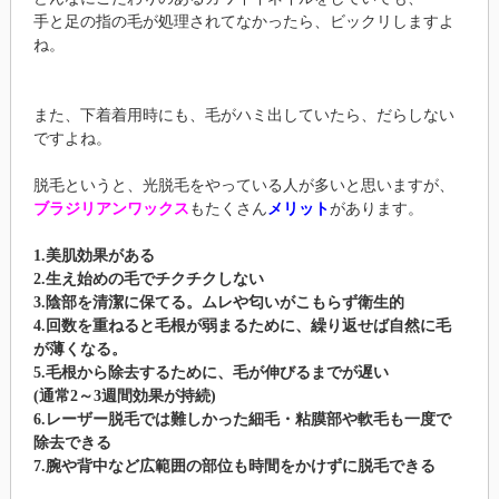
手と足の指の毛が処理されてなかったら、ビックリしますよ
ね。
また、下着着用時にも、毛がハミ出していたら、だらしない
ですよね。
脱毛というと、光脱毛をやっている人が多いと思いますが、
ブラジリアンワックス
もたくさん
メリット
があります。
1.美肌効果がある
2.生え始めの毛でチクチクしない
3.陰部を清潔に保てる。ムレや匂いがこもらず衛生的
4.回数を重ねると毛根が弱まるために、繰り返せば自然に毛
が薄くなる。
5.毛根から除去するために、毛が伸びるまでが遅い
(通常2～3週間効果が持続)
6.レーザー脱毛では難しかった細毛・粘膜部や軟毛も一度で
除去できる
7.腕や背中など広範囲の部位も時間をかけずに脱毛できる