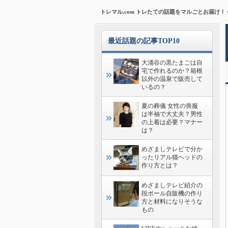
トレマル.com トレたての話題をマルごとお届け！
最近話題の記事TOP10
大涌谷の黒たまごは自
宅で作れるのか？箱根
以外の温泉で販売して
いるの？
夏の葬儀 女性の喪服
は半袖で大丈夫？男性
の上着は必要？マナー
は？
めざましテレビで分か
ったリアル猫ヘッドの
作り方とは？
めざましテレビ紹介の
段ボール自販機の作り
方と材料になりそうな
もの