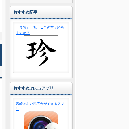
おすすめ記事
「浮気」「九」←この苗字読め
ますか？
0
おすすめiPhoneアプリ
宮崎あおい風広告ができるアプ
リ