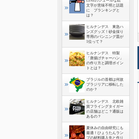
LINEのシュールな絵
文字が意味不明と話題
に プランキングと
は？
ヒルナンデス 東急ハ
ンズグッズ！砂金採り
専用のパンニング皿が
1位って？
ヒルナンデス 特製
「唐揚げチャーハン」
の作り方と調理ポイン
トとは？
ブラジルの首都は何故
ブラジリアに移転した
のか？
ヒルナンデス 北欧雑
貨フライングタイガー
の店舗はどこ？通販は
あるの？
夏休みの自由研究にも
最適！ひょうたんラン
プの材料購入先と作り