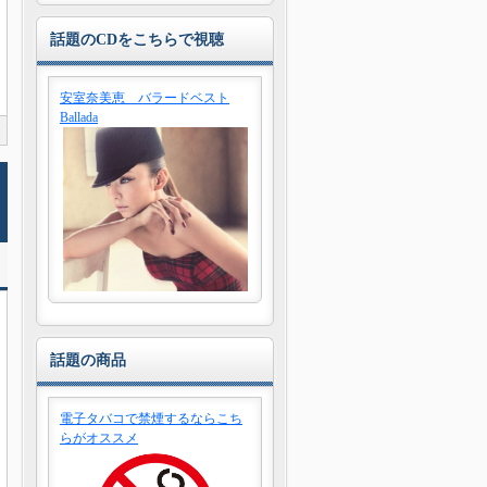
話題のCDをこちらで視聴
安室奈美恵 バラードベスト
Ballada
0
話題の商品
電子タバコで禁煙するならこち
らがオススメ