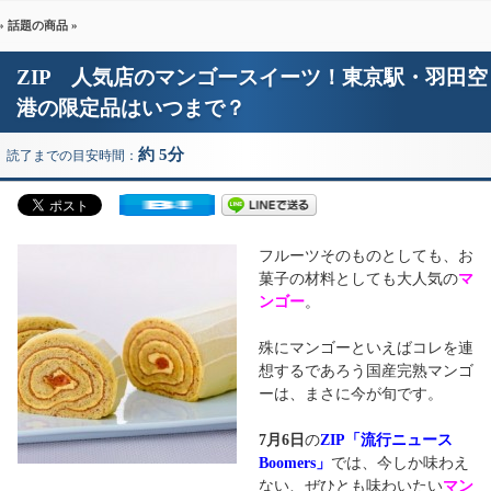
»
話題の商品
»
ZIP 人気店のマンゴースイーツ！東京駅・羽田空
港の限定品はいつまで？
約 5分
読了までの目安時間：
フルーツそのものとしても、お
菓子の材料としても大人気の
マ
ンゴー
。
殊にマンゴーといえばコレを連
想するであろう国産完熟マンゴ
ーは、まさに今が旬です。
7月6日
の
ZIP「流行ニュース
Boomers」
では、今しか味わえ
ない、ぜひとも味わいたい
マン