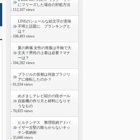
にフリーズした場合の対処方法
- 112,107 views
LINEのシュールな絵文字が意味
不明と話題に プランキングと
は？
- 108,493 views
夏の葬儀 女性の喪服は半袖で大
丈夫？男性の上着は必要？マナ
ーは？
- 104,282 views
ブラジルの首都は何故ブラジリ
アに移転したのか？
- 91,034 views
めざましテレビ紹介の段ボール
自販機の作り方と材料になりそ
うなもの
- 70,835 views
ヒルナンデス 整理収納アドバ
イザー古堅の散らからないキッ
チン収納術
- 55,666 views