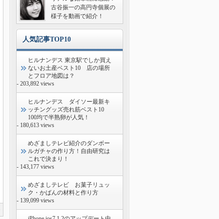
古谷振一の高円寺個展の
様子を動画で紹介！
人気記事TOP10
ヒルナンデス 東京駅でしか買え
ないお土産ベスト10 店の場所
とフロア地図は？
- 203,892 views
ヒルナンデス ダイソー最新キ
ッチングッズ売れ筋ベスト10
100均で半熟卵が人気！
- 180,613 views
めざましテレビ紹介のダンボー
ルガチャの作り方！自由研究は
これで決まり！
- 143,177 views
めざましテレビ お菓子リュッ
ク・かばんの材料と作り方
- 139,099 views
0
iPhone ios7.1.2のアップデート中