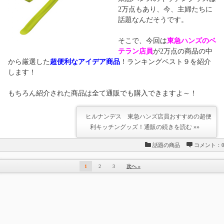
2万点もあり、今、主婦たちに
話題なんだそうです。
そこで、今回は
東急ハンズのベ
テラン店員
が2万点の商品の中
から厳選した
超便利なアイデア商品
！ランキングベスト９を紹介
します！
もちろん紹介された商品は全て通販でも購入できますよ～！
ヒルナンデス 東急ハンズ店員おすすめの超便
利キッチングッズ！通販の続きを読む »»
話題の商品
コメント：
1
2
3
次へ »