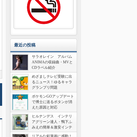
最近の投稿
サラオレイン アルバム
ANIMAの収録曲・MVと
CDラベル紹介
0
めざましテレビ受験に出
るニュース！ゆるキャラ
グランプリ問題
ポケモンGOアップデート
で博士に送るボタンが消
えた原因と対応
ヒルナンデス インテリ
アグリーン達人・鴨下ふ
みえの簡単＆激安インテ
リア術
リアルな鉛筆画に感動！