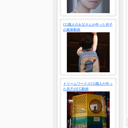
CG職人のお父さんが作った息子
の最新動画
ドリームワークスCG職人が作っ
た息子のCG動画