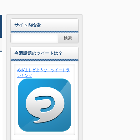
サイト内検索
今週話題のツイートは？
めざましどようび ツイートラ
ンキング