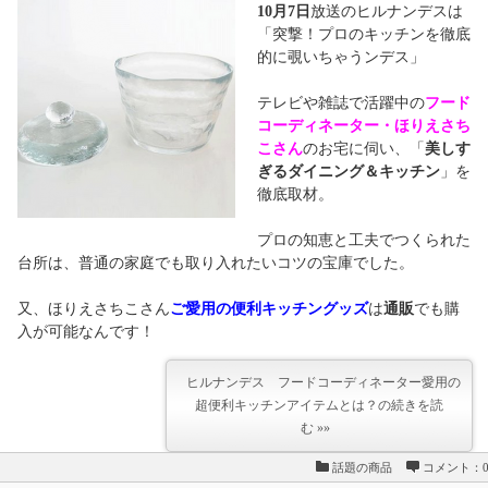
10月7日
放送のヒルナンデスは
「突撃！プロのキッチンを徹底
的に覗いちゃうンデス」
テレビや雑誌で活躍中の
フード
コーディネーター・ほりえさち
こさん
のお宅に伺い、「
美しす
ぎるダイニング＆キッチン
」を
徹底取材。
プロの知恵と工夫でつくられた
台所は、普通の家庭でも取り入れたいコツの宝庫でした。
又、ほりえさちこさん
ご愛用の便利キッチングッズ
は
通販
でも購
入が可能なんです！
ヒルナンデス フードコーディネーター愛用の
超便利キッチンアイテムとは？の続きを読
む »»
話題の商品
コメント：