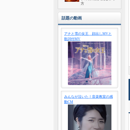
方
話題の動画
アナと雪の女王 顔出しMVと
歌詞付MV
みんなが泣いた！音楽教室の感
動CM