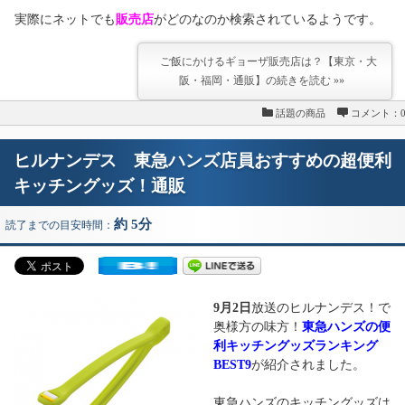
実際にネットでも
販売店
がどのなのか検索されているようです。
ご飯にかけるギョーザ販売店は？【東京・大
阪・福岡・通販】の続きを読む »»
話題の商品
コメント：
ヒルナンデス 東急ハンズ店員おすすめの超便利
キッチングッズ！通販
約 5分
読了までの目安時間：
9月2日
放送のヒルナンデス！で
奥様方の味方！
東急ハンズの便
利キッチングッズランキング
BEST9
が紹介されました。
東急ハンズのキッチングッズは