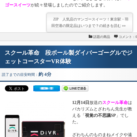
ゴースイーツ
が続々登場しましたのでご紹介します。
ZIP 人気店のマンゴースイーツ！東京駅・羽
田空港の限定品はいつまで？の続きを読む »»
話題の商品
コメント：
スクール革命 段ボール製ダイバーゴーグルでジ
ェットコースターVR体験
約 4分
読了までの目安時間：
12月14日
放送の
スクール革命
は
バカリズムとざわちん先生が教
える「
視覚の不思議SP
」でし
た。
ざわちんのものまねメイクや遠