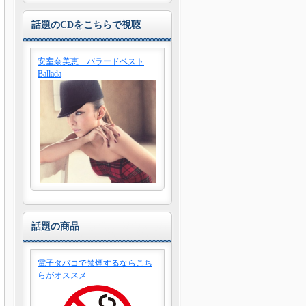
話題のCDをこちらで視聴
安室奈美恵 バラードベスト
Ballada
話題の商品
電子タバコで禁煙するならこち
らがオススメ