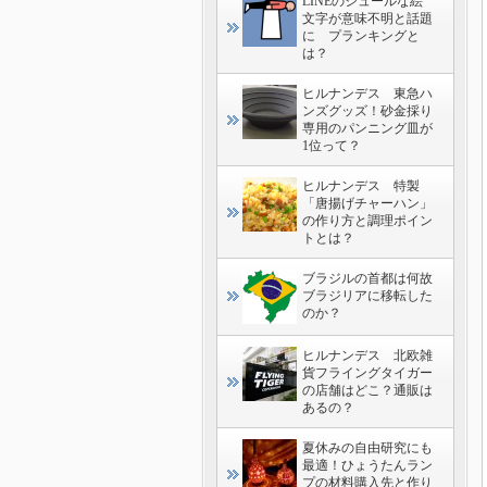
LINEのシュールな絵
文字が意味不明と話題
に プランキングと
は？
ヒルナンデス 東急ハ
ンズグッズ！砂金採り
専用のパンニング皿が
1位って？
ヒルナンデス 特製
「唐揚げチャーハン」
の作り方と調理ポイン
トとは？
ブラジルの首都は何故
ブラジリアに移転した
のか？
ヒルナンデス 北欧雑
貨フライングタイガー
の店舗はどこ？通販は
あるの？
夏休みの自由研究にも
最適！ひょうたんラン
プの材料購入先と作り