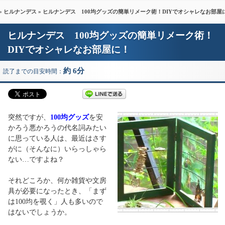
»
ヒルナンデス
» ヒルナンデス 100均グッズの簡単リメーク術！DIYでオシャレなお部屋
ヒルナンデス 100均グッズの簡単リメーク術！
DIYでオシャレなお部屋に！
約 6分
読了までの目安時間：
突然ですが、
100均グッズ
を安
かろう悪かろうの代名詞みたい
に思っている人は、最近はさす
がに（そんなに）いらっしゃら
ない…ですよね？
それどころか、何か雑貨や文房
具が必要になったとき、「まず
は100均を覗く」人も多いので
はないでしょうか。