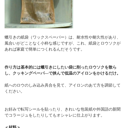
蠟引きの紙袋（ワックスペーパー）は、耐水性や耐久性があり、
風合いがどことなく小粋な感じですが、これ、紙袋とロウソクが
あれば家庭で簡単につくれるんだそうです。
作り方は基本的には蠟引きにしたい袋に削ったロウソクを散ら
し、クッキングペーパ―で挟んで低温のアイロンをかけるだけ。
紙へのロウのしみ込み具合を見て、アイロンのあて方を調節して
ください。
お好みで転写シールを貼ったり、きれいな包装紙や外国語の新聞
でコラージュをしたりしてもオシャレに仕上がります。
＜材料＞