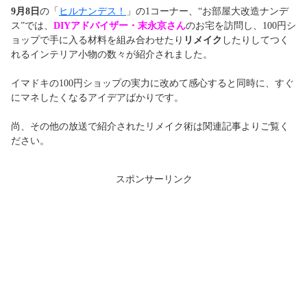
9月8日
の「
ヒルナンデス！
」の1コーナー、“お部屋大改造ナンデ
ス”では、
DIYアドバイザー・末永京さん
のお宅を訪問し、100円シ
ョップで手に入る材料を組み合わせたり
リメイク
したりしてつく
れるインテリア小物の数々が紹介されました。
イマドキの100円ショップの実力に改めて感心すると同時に、すぐ
にマネしたくなるアイデアばかりです。
尚、その他の放送で紹介されたリメイク術は関連記事よりご覧く
ださい。
スポンサーリンク