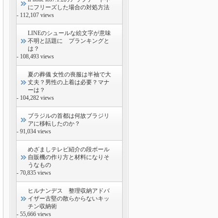
にフリーズした場合の対処方法
- 112,107 views
LINEのシュールな絵文字が意味
不明と話題に プランキングと
は？
- 108,493 views
夏の葬儀 女性の喪服は半袖で大
丈夫？男性の上着は必要？マナ
ーは？
- 104,282 views
ブラジルの首都は何故ブラジリ
アに移転したのか？
- 91,034 views
めざましテレビ紹介の段ボール
自販機の作り方と材料になりそ
うなもの
- 70,835 views
ヒルナンデス 整理収納アドバ
イザー古堅の散らからないキッ
チン収納術
- 55,666 views