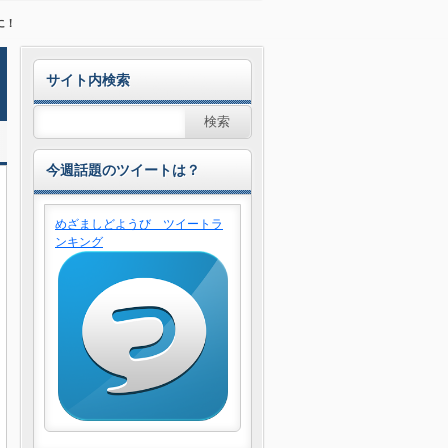
に！
サイト内検索
今週話題のツイートは？
めざましどようび ツイートラ
ンキング