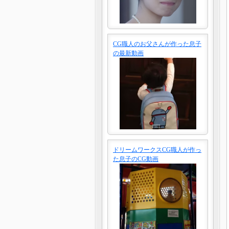
CG職人のお父さんが作った息子
の最新動画
ドリームワークスCG職人が作っ
た息子のCG動画