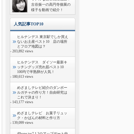
古谷振一の高円寺個展の
様子を動画で紹介！
人気記事TOP10
ヒルナンデス 東京駅でしか買え
ないお土産ベスト10 店の場所
とフロア地図は？
- 203,892 views
ヒルナンデス ダイソー最新キ
ッチングッズ売れ筋ベスト10
100均で半熟卵が人気！
- 180,613 views
めざましテレビ紹介のダンボー
ルガチャの作り方！自由研究は
これで決まり！
- 143,177 views
めざましテレビ お菓子リュッ
ク・かばんの材料と作り方
- 139,099 views
iPhone ios7.1.2のアップデート中