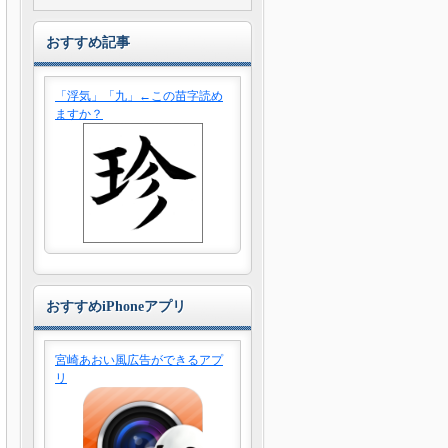
おすすめ記事
「浮気」「九」←この苗字読め
ますか？
おすすめiPhoneアプリ
宮崎あおい風広告ができるアプ
リ