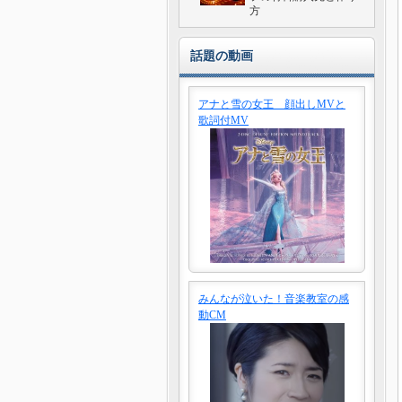
方
話題の動画
アナと雪の女王 顔出しMVと
歌詞付MV
みんなが泣いた！音楽教室の感
動CM