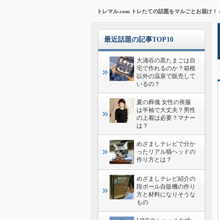
トレマル.com トレたての話題をマルごとお届け！
最近話題の記事TOP10
大涌谷の黒たまごは自
宅で作れるのか？箱根
以外の温泉で販売して
いるの？
夏の葬儀 女性の喪服
は半袖で大丈夫？男性
の上着は必要？マナー
は？
めざましテレビで分か
ったリアル猫ヘッドの
作り方とは？
めざましテレビ紹介の
段ボール自販機の作り
方と材料になりそうな
もの