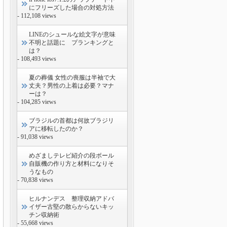
にフリーズした場合の対処方法
- 112,108 views
LINEのシュールな絵文字が意味
不明と話題に プランキングと
は？
- 108,493 views
夏の葬儀 女性の喪服は半袖で大
丈夫？男性の上着は必要？マナ
ーは？
- 104,285 views
ブラジルの首都は何故ブラジリ
アに移転したのか？
- 91,038 views
めざましテレビ紹介の段ボール
自販機の作り方と材料になりそ
うなもの
- 70,838 views
ヒルナンデス 整理収納アドバ
イザー古堅の散らからないキッ
チン収納術
- 55,668 views