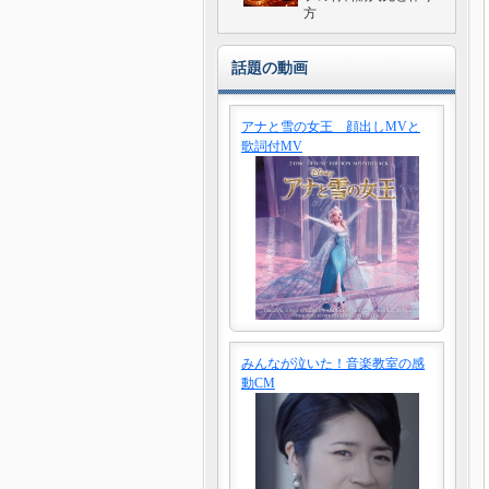
方
話題の動画
アナと雪の女王 顔出しMVと
歌詞付MV
みんなが泣いた！音楽教室の感
動CM