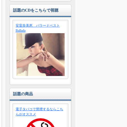
話題のCDをこちらで視聴
安室奈美恵 バラードベスト
Ballada
話題の商品
電子タバコで禁煙するならこち
らがオススメ