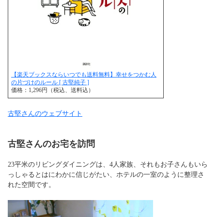
【楽天ブックスならいつでも送料無料】幸せをつかむ人
の片づけのルール [ 古堅純子 ]
価格：1,296円（税込、送料込）
古堅さんのウェブサイト
古堅さんのお宅を訪問
23平米のリビングダイニングは、4人家族、それもお子さんもいら
っしゃるとはにわかに信じがたい、ホテルの一室のように整理さ
れた空間です。