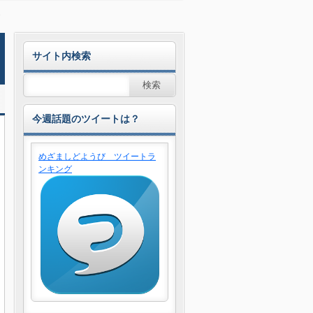
サイト内検索
今週話題のツイートは？
めざましどようび ツイートラ
ンキング