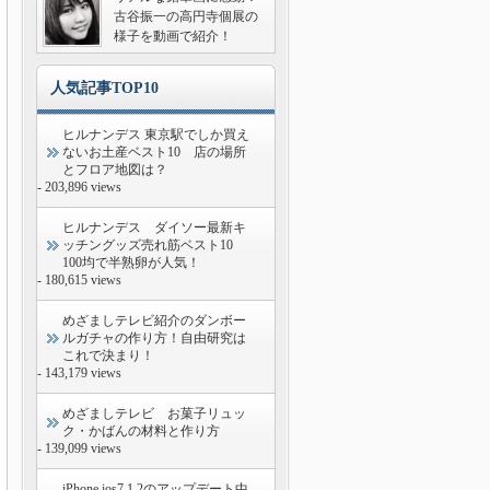
古谷振一の高円寺個展の
様子を動画で紹介！
人気記事TOP10
ヒルナンデス 東京駅でしか買え
ないお土産ベスト10 店の場所
とフロア地図は？
- 203,896 views
ヒルナンデス ダイソー最新キ
ッチングッズ売れ筋ベスト10
100均で半熟卵が人気！
- 180,615 views
めざましテレビ紹介のダンボー
ルガチャの作り方！自由研究は
これで決まり！
- 143,179 views
めざましテレビ お菓子リュッ
ク・かばんの材料と作り方
- 139,099 views
iPhone ios7.1.2のアップデート中