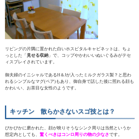
リビングの片隅に置かれた白いホスピタルキャビネットは、ちょ
っとした「
見せる収納
」で、コップやかわいいぬいぐるみがテセ
ィスプレイされています。
御夫婦のイニシャルであるH＆Jが入ったミルクガラス製？と思わ
れるシンプルなマグ(ペア)もあり、御自身で話した後に照れる顔も
かわいい、お茶目な女性のようです。
キッチン 散らかさないスゴ技とは？
ぴかぴかに磨かれた、顔が映りそうなシンク周りは当然というか
想定内としても、
驚くべきはコンロ周りの物の少なさ
です。