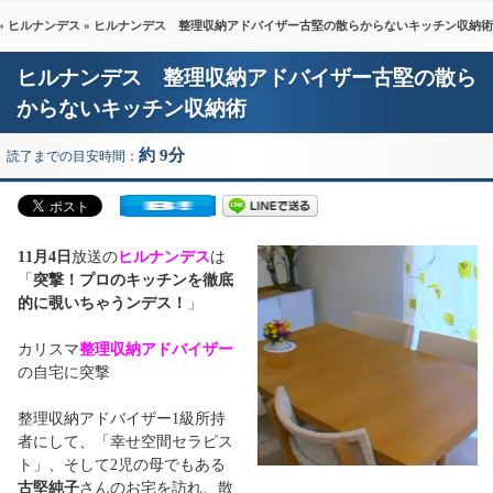
»
ヒルナンデス
» ヒルナンデス 整理収納アドバイザー古堅の散らからないキッチン収納術
ヒルナンデス 整理収納アドバイザー古堅の散ら
からないキッチン収納術
約 9分
読了までの目安時間：
11月4日
放送の
ヒルナンデス
は
「
突撃！プロのキッチンを徹底
的に覗いちゃうンデス！
」
カリスマ
整理収納アドバイザー
の自宅に突撃
整理収納アドバイザー1級所持
者にして、「幸せ空間セラピス
ト」、そして2児の母でもある
古堅純子
さんのお宅を訪れ、散