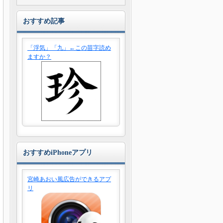
おすすめ記事
「浮気」「九」←この苗字読め
ますか？
おすすめiPhoneアプリ
宮崎あおい風広告ができるアプ
リ