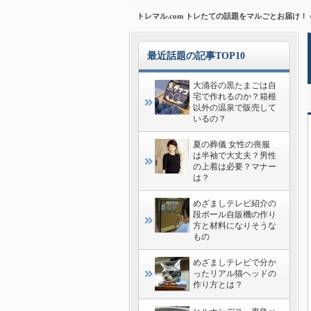
トレマル.com トレたての話題をマルごとお届け！
最近話題の記事TOP10
大涌谷の黒たまごは自
宅で作れるのか？箱根
以外の温泉で販売して
いるの？
夏の葬儀 女性の喪服
は半袖で大丈夫？男性
の上着は必要？マナー
は？
めざましテレビ紹介の
段ボール自販機の作り
方と材料になりそうな
もの
めざましテレビで分か
ったリアル猫ヘッドの
作り方とは？