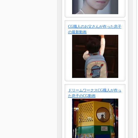
CG職人のお父さんが作った息子
の最新動画
ドリームワークスCG職人が作っ
た息子のCG動画