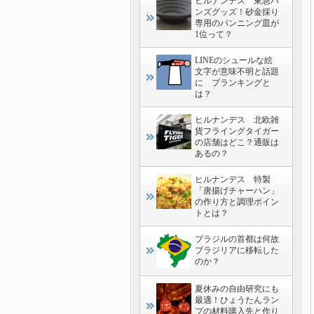
ヒルナンデス 東急ハ
ンズグッズ！砂金採り
専用のパンニング皿が
1位って？
LINEのシュールな絵
文字が意味不明と話題
に プランキングと
は？
ヒルナンデス 北欧雑
貨フライングタイガー
の店舗はどこ？通販は
あるの？
ヒルナンデス 特製
「唐揚げチャーハン」
の作り方と調理ポイン
トとは？
ブラジルの首都は何故
ブラジリアに移転した
のか？
夏休みの自由研究にも
最適！ひょうたんラン
プの材料購入先と作り